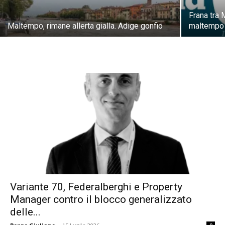
Frana tra 
Maltempo, rimane allerta gialla. Adige gonfio
maltempo
Variante 70, Federalberghi e Property
Manager contro il blocco generalizzato
delle...