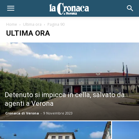
Home
Ultima ora
Pagina 90
ULTIMA ORA
Detenuto si impicca in cella, salvato da
agenti a Verona
Cronaca di Verona
-
9 Novembre 2023