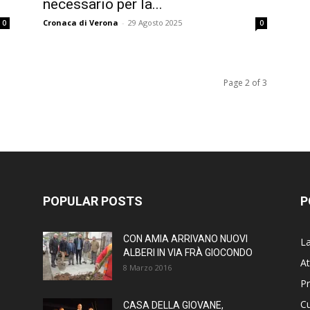
necessario per la...
Cronaca di Verona
-
29 Agosto 2025
0
0
Page 2 of 3
POPULAR POSTS
P
CON AMIA ARRIVANO NUOVI
La
ALBERI IN VIA FRÀ GIOCONDO
At
8 Marzo 2016
P
Cu
CASA DELLA GIOVANE,