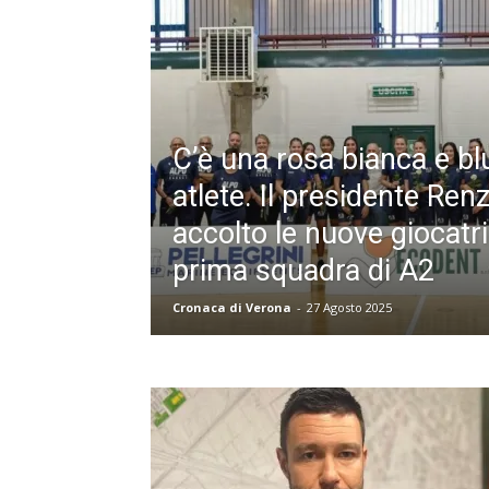
C’è una rosa bianca e blu
atlete. Il presidente Re
accolto le nuove giocatri
prima squadra di A2
Cronaca di Verona
-
27 Agosto 2025