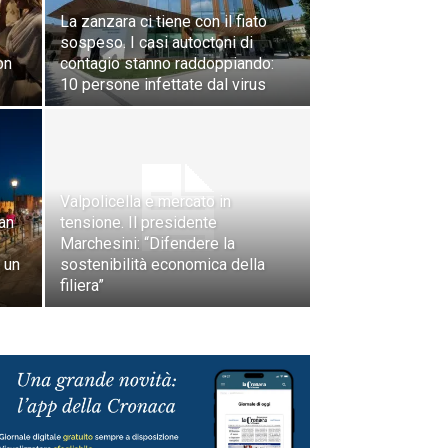
La zanzara ci tiene con il fiato
sospeso. I casi autoctoni di
on
contagio stanno raddoppiando:
10 persone infettate dal virus
Valpolicella e mercato in
San
tensione. Il presidente
Marchesini: “Difendere la
 un
sostenibilità economica della
filiera”