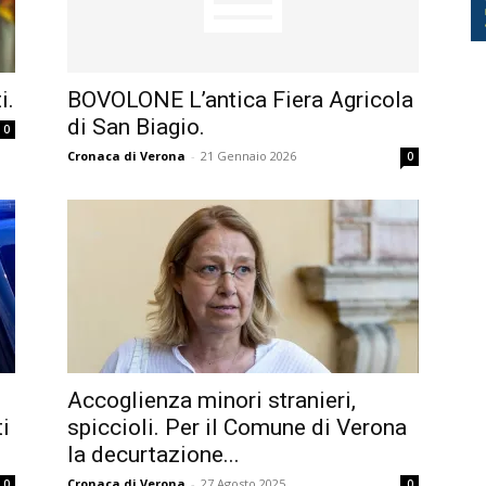
i.
BOVOLONE L’antica Fiera Agricola
di San Biagio.
0
Cronaca di Verona
-
21 Gennaio 2026
0
Accoglienza minori stranieri,
ti
spiccioli. Per il Comune di Verona
la decurtazione...
Cronaca di Verona
-
27 Agosto 2025
0
0