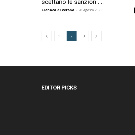
scattano le sanzioni....
Cronaca di Verona
-
28 Agosto 2025
1
2
3
EDITOR PICKS