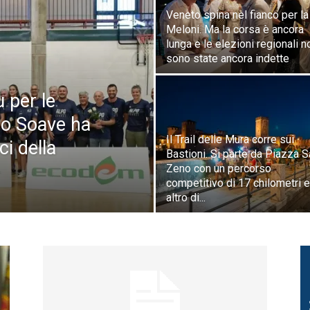
Veneto spina nel fianco per la
Meloni. Ma la corsa è ancora
lunga e le elezioni regionali n
sono state ancora indette
 per le
nzo Soave ha
Il Trail delle Mura corre sui
ci della
Bastioni. Si parte da Piazza 
Zeno con un percorso
competitivo di 17 chilometri e
altro di...