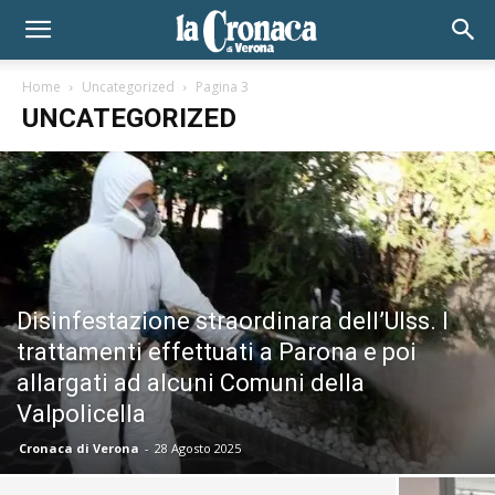
Home
Uncategorized
Pagina 3
UNCATEGORIZED
Disinfestazione straordinara dell’Ulss. I
trattamenti effettuati a Parona e poi
allargati ad alcuni Comuni della
Valpolicella
Cronaca di Verona
-
28 Agosto 2025