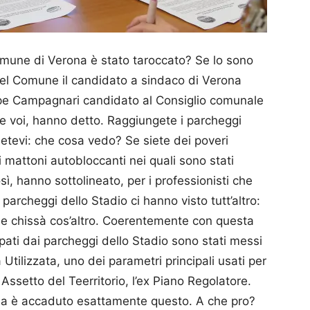
 Comune di Verona è stato taroccato? Se lo sono
 del Comune il candidato a sindaco di Verona
ppe Campagnari candidato al Consiglio comunale
te voi, hanno detto. Rag­giungete i parcheggi
detevi: che cosa vedo? Se siete dei poveri
 mattoni autobloccanti nei quali sono stati
osì, hanno sottolineato, per i professionisti che
parcheggi dello Stadio ci hanno visto tutt’altro:
i e chissà cos’altro. Coeren­temente con questa
cupati dai parcheggi dello Stadio sono stati messi
 Utilizzata, uno dei parametri principali usati per
Assetto del Teerritorio, l’ex Piano Regolatore.
ma è accaduto esattamente questo. A che pro?