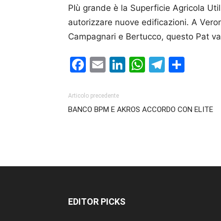
PIù grande è la Superficie Agricola Uti
autorizzare nuove edificazioni. A Veron
Campagnari e Bertucco, questo Pat va 
Facebook
Email
LinkedIn
WhatsAp
Telegr
Cond
Articolo precedente
BANCO BPM E AKROS ACCORDO CON ELITE
EDITOR PICKS