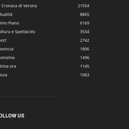
a Cronaca di Verona
21554
tualità
8865
rimo Piano
6169
ltura e Spettacolo
3534
port
2742
ovincia
1806
conomia
1496
tima ora
1145
assa
1063
OLLOW US