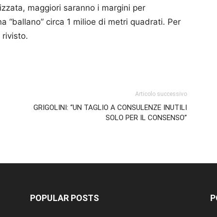
lizzata, maggiori saranno i margini per
a “ballano” circa 1 milioe di metri quadrati. Per
rivisto.
p
am
ividi
Articolo successivo
GRIGOLINI: “UN TAGLIO A CONSULENZE INUTILI
SOLO PER IL CONSENSO”
POPULAR POSTS
P