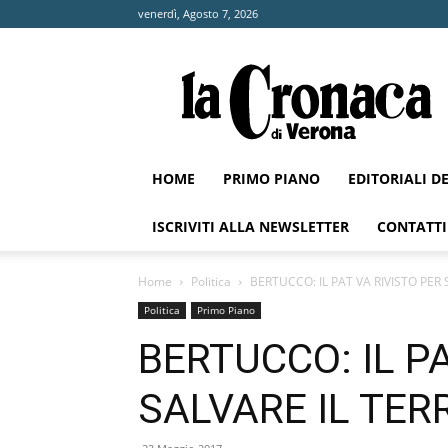
venerdì, Agosto 7, 2026
La
Cronaca
di
Verona
HOME
PRIMO PIANO
EDITORIALI D
ISCRIVITI ALLA NEWSLETTER
CONTATTI
Home
Politica
BERTUCCO: IL PAT VA RIVISTO PER 
Politica
Primo Piano
BERTUCCO: IL P
SALVARE IL TER