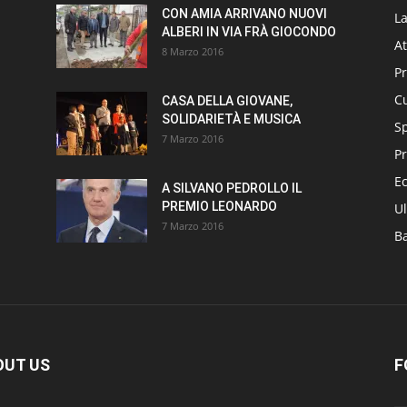
CON AMIA ARRIVANO NUOVI
L
ALBERI IN VIA FRÀ GIOCONDO
At
8 Marzo 2016
P
Cu
CASA DELLA GIOVANE,
SOLIDARIETÀ E MUSICA
S
7 Marzo 2016
Pr
E
A SILVANO PEDROLLO IL
PREMIO LEONARDO
Ul
7 Marzo 2016
B
OUT US
F