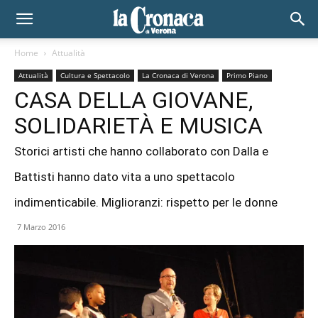
Home
Attualità
Attualità
Cultura e Spettacolo
La Cronaca di Verona
Primo Piano
CASA DELLA GIOVANE,
SOLIDARIETÀ E MUSICA
Storici artisti che hanno collaborato con Dalla e
Battisti hanno dato vita a uno spettacolo
indimenticabile. Miglioranzi: rispetto per le donne
7 Marzo 2016