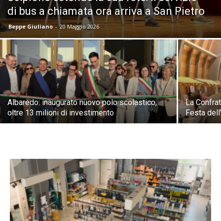
di bus a chiamata ora arriva a San Pietro
Beppe Giuliano
-
20 Maggio 2026
Albaredo: inaugurato nuovo polo scolastico,
La Confrat
oltre 13 milioni di investimento
Festa del