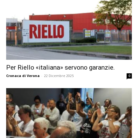
Per Riello «italiana» servono garanzie.
Cronaca di Verona
-
22 Dicembre 2025
0