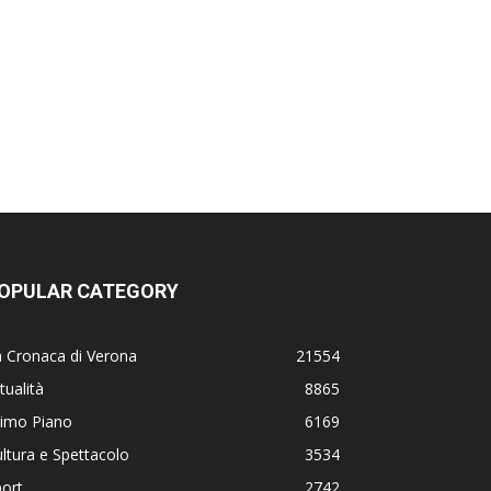
OPULAR CATEGORY
 Cronaca di Verona
21554
tualità
8865
rimo Piano
6169
ltura e Spettacolo
3534
ort
2742