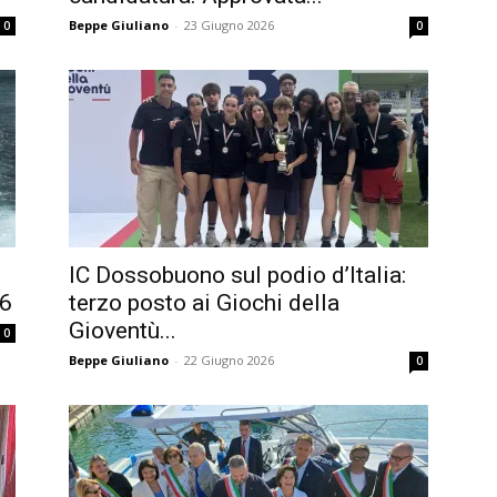
Beppe Giuliano
-
23 Giugno 2026
0
0
IC Dossobuono sul podio d’Italia:
26
terzo posto ai Giochi della
Gioventù...
0
Beppe Giuliano
-
22 Giugno 2026
0