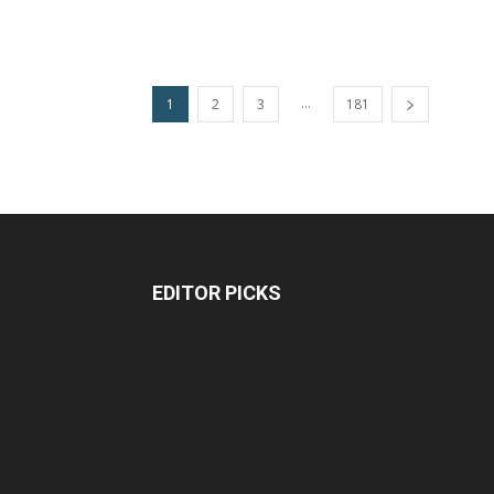
...
1
2
3
181
EDITOR PICKS