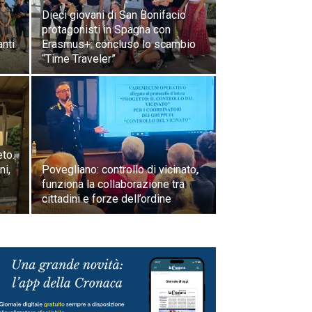
Dieci giovani di San Bonifacio
protagonisti in Spagna con
anti
Erasmus+: concluso lo scambio
“Time Traveler”
eto.
ni,
Povegliano: controllo di vicinato,
funziona la collaborazione tra
cittadini e forze dell’ordine