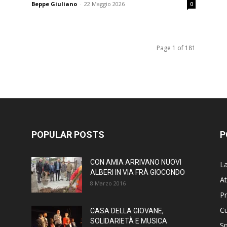
Beppe Giuliano
-
22 Maggio 2026
0
Page 1 of 181
POPULAR POSTS
P
CON AMIA ARRIVANO NUOVI
La
ALBERI IN VIA FRÀ GIOCONDO
At
8 Marzo 2016
P
Cu
CASA DELLA GIOVANE,
SOLIDARIETÀ E MUSICA
Sp