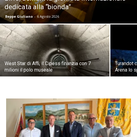
dedicata alla “bionda”
Beppe Giuliano
-
6 Agosto 2026
West Star di Affi, il Cipess finanzia con 7
Turandot c
milioni il polo museale
Arena lo s