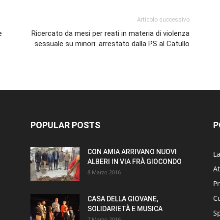
Articolo successivo
e
Ricercato da mesi per reati in materia di violenza
sessuale su minori: arrestato dalla PS al Catullo
POPULAR POSTS
P
CON AMIA ARRIVANO NUOVI
L
ALBERI IN VIA FRÀ GIOCONDO
At
8 Marzo 2016
P
Cu
CASA DELLA GIOVANE,
SOLIDARIETÀ E MUSICA
S
7 Marzo 2016