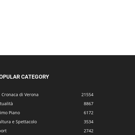
OPULAR CATEGORY
a Cronaca di Verona
21554
tualità
8867
rimo Piano
6172
ltura e Spettacolo
3534
port
2742