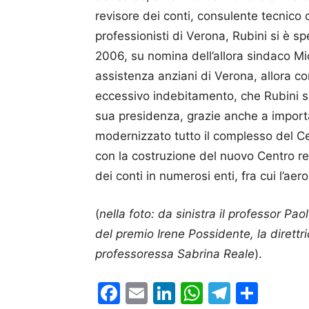
revisore dei conti, consulente tecnico d
professionisti di Verona, Rubini si è s
2006, su nomina dell’allora sindaco Mich
assistenza anziani di Verona, allora 
eccessivo indebitamento, che Rubini s
sua presidenza, grazie anche a importa
modernizzato tutto il complesso del Ce
con la costruzione del nuovo Centro res
dei conti in numerosi enti, fra cui l’aer
(
nella foto: da sinistra il professor Pao
del premio Irene Possidente, la direttr
professoressa Sabrina Reale
).
Facebook
Email
LinkedIn
WhatsAp
Telegr
Cond