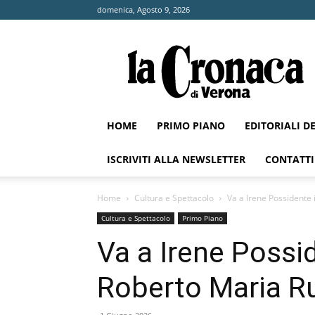
domenica, Agosto 9, 2026
La
Cronaca
di
Verona
HOME
PRIMO PIANO
EDITORIALI D
ISCRIVITI ALLA NEWSLETTER
CONTATTI
Home
Cultura e Spettacolo
Va a Irene Possidente 
Cultura e Spettacolo
Primo Piano
Va a Irene Possi
Roberto Maria R