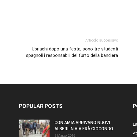
p
am
ividi
Articolo successivo
Ubriachi dopo una festa, sono tre studenti
spagnoli i responsabili del furto della bandiera
POPULAR POSTS
P
CON AMIA ARRIVANO NUOVI
L
ALBERI IN VIA FRÀ GIOCONDO
At
8 Marzo 2016