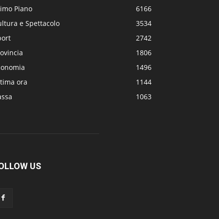
rimo Piano
6166
ltura e Spettacolo
3534
port
2742
ovincia
1806
conomia
1496
tima ora
1144
assa
1063
OLLOW US