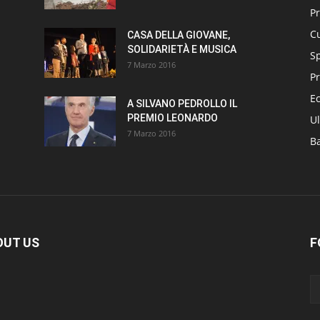
P
Cu
CASA DELLA GIOVANE,
SOLIDARIETÀ E MUSICA
S
7 Marzo 2016
Pr
E
A SILVANO PEDROLLO IL
PREMIO LEONARDO
Ul
7 Marzo 2016
B
OUT US
F