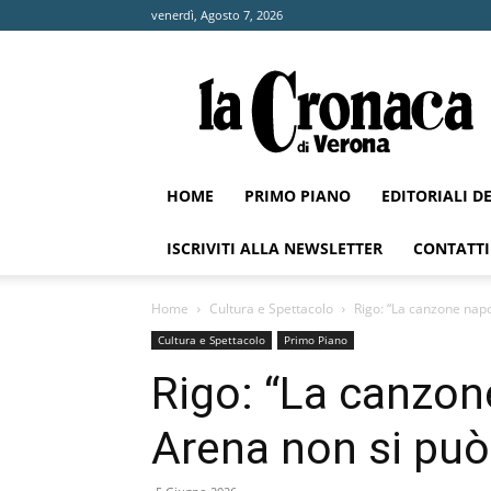
venerdì, Agosto 7, 2026
La
Cronaca
di
Verona
HOME
PRIMO PIANO
EDITORIALI D
ISCRIVITI ALLA NEWSLETTER
CONTATTI
Home
Cultura e Spettacolo
Rigo: “La canzone napo
Cultura e Spettacolo
Primo Piano
Rigo: “La canzon
Arena non si può