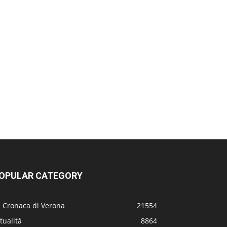
OPULAR CATEGORY
a Cronaca di Verona
21554
tualità
8864