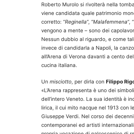
Roberto Murolo si rivolterà nella tomb
viene candidata quale patrimonio mon
corretto: “
Reginella
“, “
Malafemmena
“, “
vengono a mente – sono dei capolavori
Nessun dubbio al riguardo, e come ta
invece di candidarla a Napoli, la can
all’Arena di Verona davanti a cento de
cucina italiana.
Un
misciotto
, per dirla con
Filippo Rig
«L’Arena rappresenta è uno dei simboli 
dell’intero Veneto. La sua identità è i
lirica, il cui mito nacque nel 1913 con l
Giuseppe Verdi. Nel corso dei decenni l
contemporanei ed artisti internazional
propria vocazione di palcoscenico di re