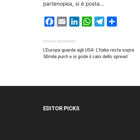
partenopea, si è posta…
Facebook
Email
LinkedIn
WhatsAp
Telegr
Cond
Articolo precedente
L’Europa guarda agli USA. L’Italia resta sopra
50mila punti e si gode il calo dello spread
EDITOR PICKS