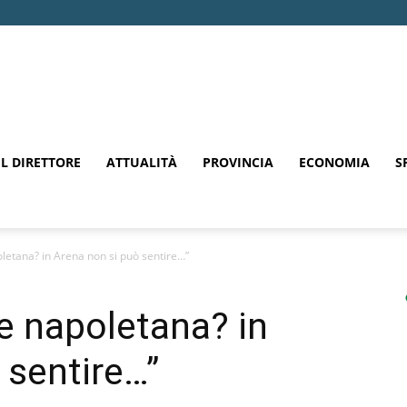
EL DIRETTORE
ATTUALITÀ
PROVINCIA
ECONOMIA
S
letana? in Arena non si può sentire…”
e napoletana? in
 sentire…”