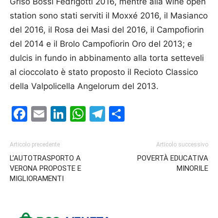
Griso Bossi Fedrigotti 2016, mentre alla wine open
station sono stati serviti il Moxxé 2016, il Masianco
del 2016, il Rosa dei Masi del 2016, il Campofiorin
del 2014 e il Brolo Campofiorin Oro del 2013; e
dulcis in fundo in abbinamento alla torta setteveli
al cioccolato è stato proposto il Recioto Classico
della Valpoli­cella Angelorum del 2013.
Facebook
Email
LinkedIn
WhatsApp
Telegram
Condividi
Articolo precedente
Articolo successivo
L’AUTOTRASPORTO A
POVERTÀ EDUCATIVA
VERONA PROPOSTE E
MINORILE
MIGLIORAMENTI