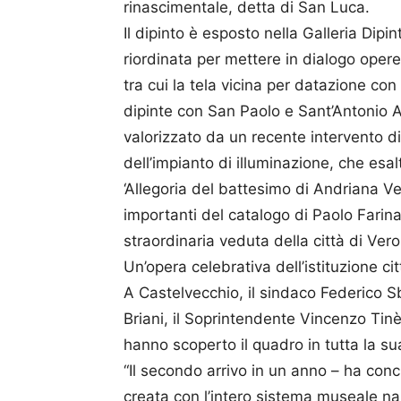
rinascimentale, detta di San Luca.
Il dipinto è esposto nella Galleria Dip
riordinata per mettere in dialogo opere d
tra cui la tela vicina per datazione co
dipinte con San Paolo e Sant’Antonio Ab
valorizzato da un recente intervento d
dell’impianto di illuminazione, che esalt
‘Allegoria del battesimo di Andriana V
importanti del catalogo di Paolo Farinat
straordinaria veduta della città di Ver
Un’opera celebrativa dell’istituzione c
A Castelvecchio, il sindaco Federico S
Briani, il Soprintendente Vincenzo Tinè
hanno scoperto il quadro in tutta la s
“Il secondo arrivo in un anno – ha conc
creata con l’intero sistema museale na