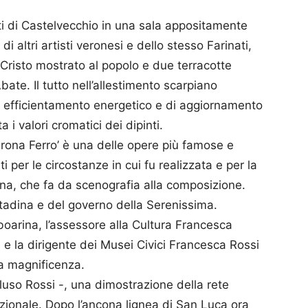
inti di Castelvecchio in una sala appositamente
i altri artisti veronesi e dello stesso Farinati,
n Cristo mostrato al popolo e due terracotte
ate. Il tutto nell’allestimento scarpiano
i efficientamento energetico e di aggiornamento
a i valori cromatici dei dipinti.
erona Ferro’ è una delle opere più famose e
i per le circostanze in cui fu realizzata e per la
ona, che fa da scenografia alla composizione.
ittadina e del governo della Serenissima.
boarina, l’assessore alla Cultura Francesca
 e la dirigente dei Musei Civici Francesca Rossi
ua magnificenza.
luso Rossi -, una dimostrazione della rete
zionale. Dopo l’ancona lignea di San Luca ora