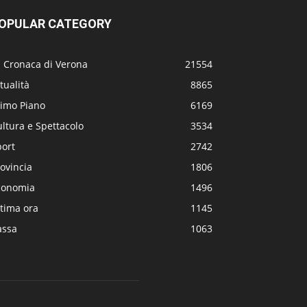
OPULAR CATEGORY
a Cronaca di Verona
21554
tualità
8865
rimo Piano
6169
ltura e Spettacolo
3534
port
2742
ovincia
1806
conomia
1496
tima ora
1145
assa
1063