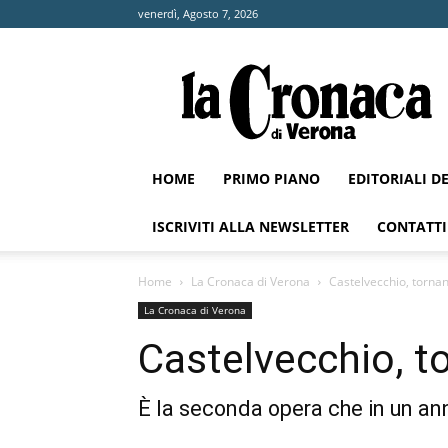
venerdì, Agosto 7, 2026
La
Cronaca
di
Verona
HOME
PRIMO PIANO
EDITORIALI D
ISCRIVITI ALLA NEWSLETTER
CONTATTI
Home
La Cronaca di Verona
Castelvecchio, tornan
La Cronaca di Verona
Castelvecchio, to
È la seconda opera che in un anno