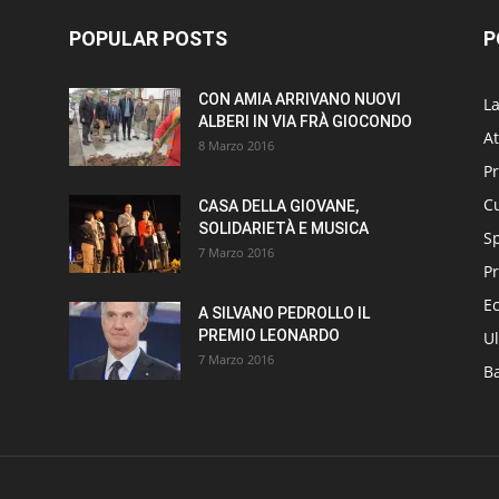
POPULAR POSTS
P
CON AMIA ARRIVANO NUOVI
L
ALBERI IN VIA FRÀ GIOCONDO
At
8 Marzo 2016
P
Cu
CASA DELLA GIOVANE,
SOLIDARIETÀ E MUSICA
S
7 Marzo 2016
Pr
E
A SILVANO PEDROLLO IL
PREMIO LEONARDO
Ul
7 Marzo 2016
B