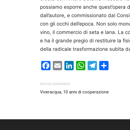
possiamo esporre anche quest’opera di 
dall’autore, e commissionato dal Consig
con gli occhi dell’epoca. Non solo monu
vino, il commercio di seta e lana. La 
e ha il grande pregio di restituire la 
della radicale trasformazione subìta dal
Facebook
Email
LinkedIn
WhatsAp
Telegr
Cond
Articolo precedente
Viveracqua, 10 anni di cooperazione