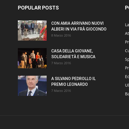
POPULAR POSTS
P
CON AMIA ARRIVANO NUOVI
L
ALBERI IN VIA FRÀ GIOCONDO
At
8 Marzo 2016
P
Cu
CASA DELLA GIOVANE,
SOLIDARIETÀ E MUSICA
S
7 Marzo 2016
Pr
E
A SILVANO PEDROLLO IL
PREMIO LEONARDO
Ul
7 Marzo 2016
B