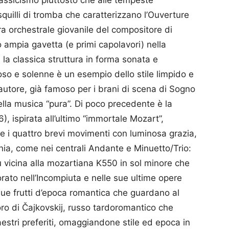
lassicismo piuttosto che alle tempeste
squilli di tromba che caratterizzano l’Ouverture
a orchestrale giovanile del compositore di
mpia gavetta (e primi capolavori) nella
la classica struttura in forma sonata e
so e solenne è un esempio dello stile limpido e
 autore, già famoso per i brani di scena di Sogno
lla musica “pura”. Di poco precedente è la
), ispirata all’ultimo “immortale Mozart”,
i quattro brevi movimenti con luminosa grazia,
nia, come nei centrali Andante e Minuetto/Trio:
ù vicina alla mozartiana K550 in sol minore che
rato nell’Incompiuta e nelle sue ultime opere
due frutti d’epoca romantica che guardano al
o di Čajkovskij, russo tardoromantico che
estri preferiti, omaggiandone stile ed epoca in