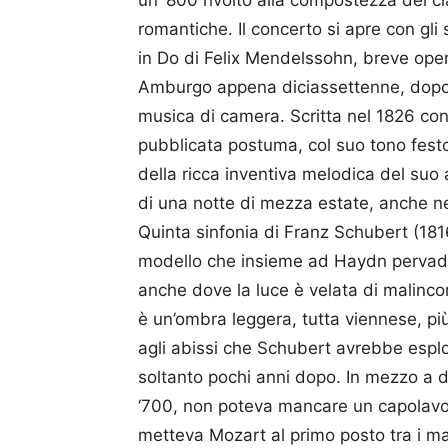
un ‘800 rivolto alla compostezza del c
romantiche. Il concerto si apre con gli 
in Do di Felix Mendelssohn, breve oper
Amburgo appena diciassettenne, dopo a
musica di camera. Scritta nel 1826 con 
pubblicata postuma, col suo tono festo
della ricca inventiva melodica del suo
di una notte di mezza estate, anche ne
Quinta sinfonia di Franz Schubert (1816
modello che insieme ad Haydn pervade 
anche dove la luce è velata di malinco
è un’ombra leggera, tutta viennese, pi
agli abissi che Schubert avrebbe esplo
soltanto pochi anni dopo. In mezzo a 
‘700, non poteva mancare un capolavor
metteva Mozart al primo posto tra i ma