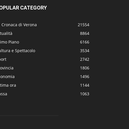
OPULAR CATEGORY
a Cronaca di Verona
21554
tualità
8864
rimo Piano
6166
ltura e Spettacolo
3534
port
2742
ovincia
1806
conomia
1496
tima ora
1144
assa
1063