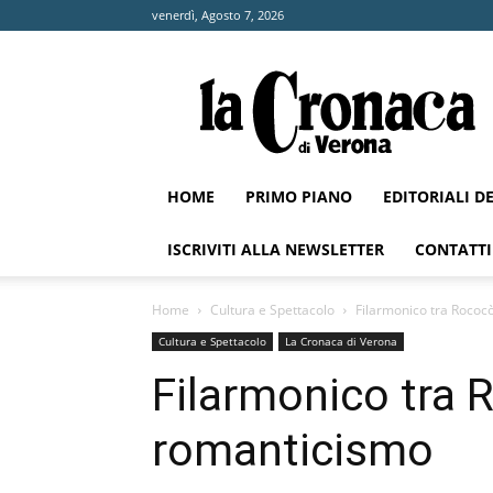
venerdì, Agosto 7, 2026
La
Cronaca
di
Verona
HOME
PRIMO PIANO
EDITORIALI D
ISCRIVITI ALLA NEWSLETTER
CONTATTI
Home
Cultura e Spettacolo
Filarmonico tra Rococ
Cultura e Spettacolo
La Cronaca di Verona
Filarmonico tra 
romanticismo