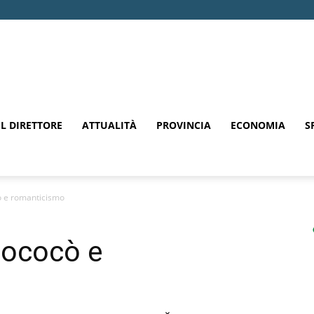
EL DIRETTORE
ATTUALITÀ
PROVINCIA
ECONOMIA
S
ò e romanticismo
Rococò e