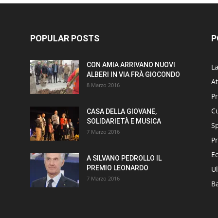
POPULAR POSTS
P
CON AMIA ARRIVANO NUOVI
L
ALBERI IN VIA FRÀ GIOCONDO
At
8 Marzo 2016
P
Cu
CASA DELLA GIOVANE,
SOLIDARIETÀ E MUSICA
S
7 Marzo 2016
Pr
E
A SILVANO PEDROLLO IL
PREMIO LEONARDO
Ul
7 Marzo 2016
B