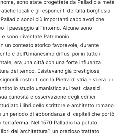
o nome, sono state progettate da Palladio a metà
atiche locali e gli esponenti dell’alta borghesia
i Palladio sonoi più importanti capolavori che
o il paesaggio all’ intorno. Alcune sono
do e sono diventate Patrimonio
in un contesto storico favorevole, durante i
mento e dell’Umanesimo diffusi poi in tutto il
tale, era una città con una forte influenza
eratura del tempo. Esistevano già prestigiose
ignorili costruiti con la Pietra d’Istria e vi era un
tito lo studio umanistico sui testi classici.
sua curiosità e osservazione degli edifici
tudiato i libri dello scrittore e architetto romano
 fu un periodo di abbondanza di capitali che portò
lla terraferma. Nel 1570 Palladio ha potuto
ibri dell’architettura”: un prezioso trattato