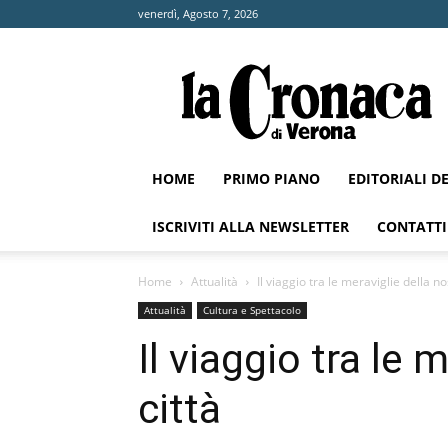
venerdì, Agosto 7, 2026
La
Cronaca
di
Verona
HOME
PRIMO PIANO
EDITORIALI D
ISCRIVITI ALLA NEWSLETTER
CONTATTI
Home
Attualità
Il viaggio tra le meraviglie della no
Attualità
Cultura e Spettacolo
Il viaggio tra le 
città