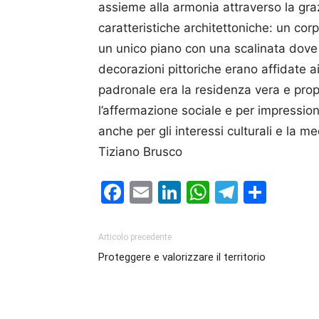
assieme alla armonia attraverso la gra
caratteristiche architettoniche: un corp
un unico piano con una scalinata dove l
decorazioni pittoriche erano affidate ai
padronale era la residenza vera e pro
l’affermazione sociale e per impressiona
anche per gli interessi culturali e la m
Tiziano Brusco
Facebook
Email
LinkedIn
WhatsAp
Telegr
Cond
Articolo precedente
Proteggere e valorizzare il territorio