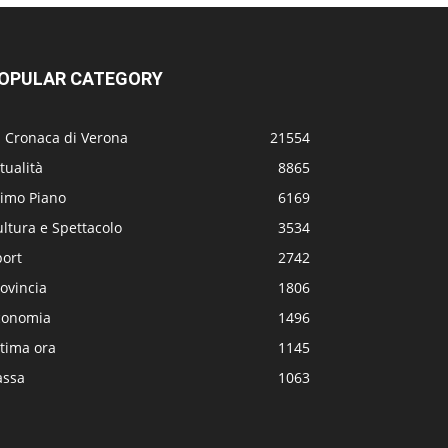
OPULAR CATEGORY
a Cronaca di Verona
21554
tualità
8865
rimo Piano
6169
ltura e Spettacolo
3534
port
2742
ovincia
1806
conomia
1496
tima ora
1145
assa
1063