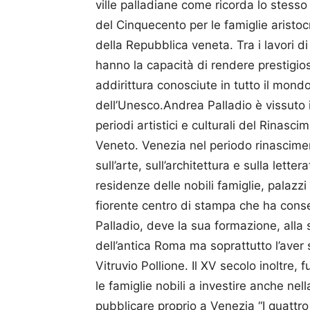
ville palladiane come ricorda lo stess
del Cinquecento per le famiglie aristocr
della Repubblica veneta. Tra i lavori d
hanno la capacità di rendere prestigios
addirittura conosciute in tutto il mon
dell’Unesco.Andrea Palladio è vissuto 
periodi artistici e culturali del Rinasci
Veneto. Venezia nel periodo rinascimen
sull’arte, sull’architettura e sulla lett
residenze delle nobili famiglie, palazzi s
fiorente centro di stampa che ha consen
Palladio, deve la sua formazione, alla 
dell’antica Roma ma soprattutto l’aver s
Vitruvio Pollione. Il XV secolo inoltre,
le famiglie nobili a investire anche ne
pubblicare proprio a Venezia “I quattro l