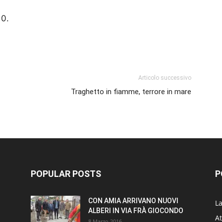
10.
p
am
ividi
Articolo successivo
Traghetto in fiamme, terrore in mare
POPULAR POSTS
P
CON AMIA ARRIVANO NUOVI
L
ALBERI IN VIA FRÀ GIOCONDO
At
8 Marzo 2016