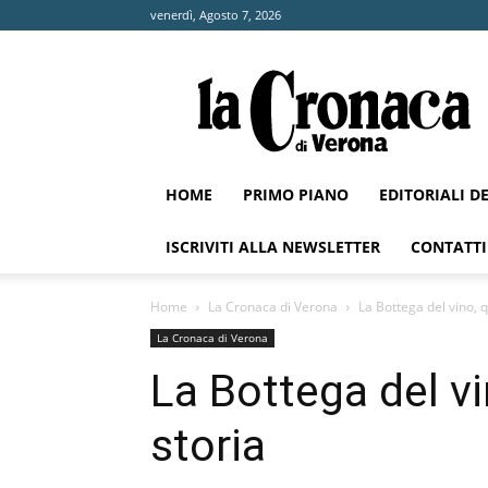
venerdì, Agosto 7, 2026
La
Cronaca
di
Verona
HOME
PRIMO PIANO
EDITORIALI D
ISCRIVITI ALLA NEWSLETTER
CONTATTI
Home
La Cronaca di Verona
La Bottega del vino, qu
La Cronaca di Verona
La Bottega del vin
storia