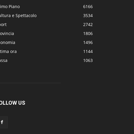
rimo Piano
6166
ltura e Spettacolo
3534
port
2742
ovincia
1806
conomia
1496
tima ora
1144
assa
1063
OLLOW US