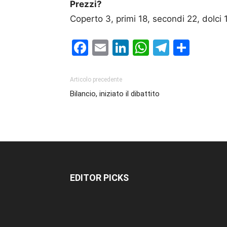
Prezzi?
Coperto 3, primi 18, secondi 22, dolci 
Facebook
Email
LinkedIn
WhatsAp
Telegr
Cond
Articolo precedente
Bilancio, iniziato il dibattito
EDITOR PICKS