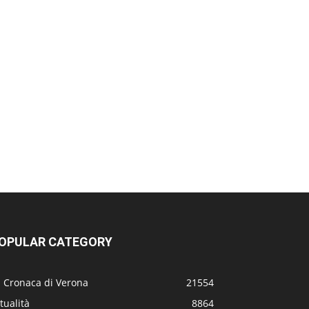
OPULAR CATEGORY
a Cronaca di Verona
21554
tualità
8864