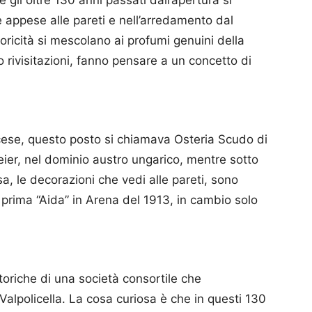
 gli oltre 130 anni passati dall’apertura si
e appese alle pareti e nell’arredamento dal
toricità si mescolano ai profumi genuini della
 rivisitazioni, fanno pensare a un concetto di
rancese, questo posto si chiamava Osteria Scudo di
ier, nel dominio austro ungarico, mentre sotto
, le decorazioni che vedi alle pareti, sono
 prima “Aida” in Arena del 1913, in cambio solo
storiche di una società consortile che
 Valpolicella. La cosa curiosa è che in questi 130