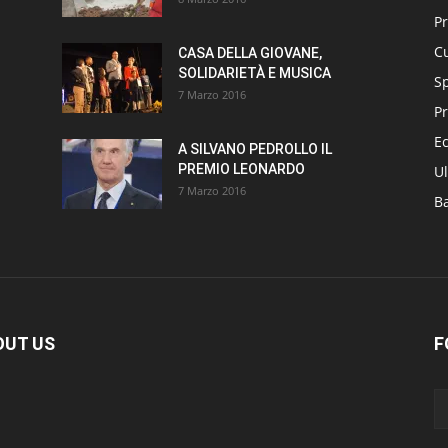
P
Cu
CASA DELLA GIOVANE,
SOLIDARIETÀ E MUSICA
S
7 Marzo 2016
Pr
E
A SILVANO PEDROLLO IL
PREMIO LEONARDO
Ul
7 Marzo 2016
B
OUT US
F