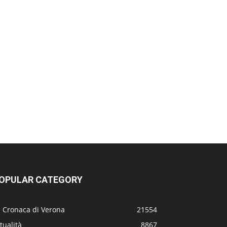
OPULAR CATEGORY
a Cronaca di Verona
21554
tualità
8867