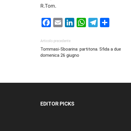
R.Tom.
Facebook
Email
LinkedIn
WhatsAp
Telegr
Cond
Articolo precedente
Tommasi-Sboarina: partitona. Sfida a due
domenica 26 giugno
EDITOR PICKS