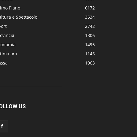
rimo Piano
6172
ltura e Spettacolo
3534
port
2742
ovincia
1806
conomia
1496
tima ora
1146
assa
1063
OLLOW US