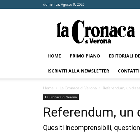
domenica, Agosto 9, 2026
La
Cronaca
di
Verona
HOME
PRIMO PIANO
EDITORIALI D
ISCRIVITI ALLA NEWSLETTER
CONTATTI
Home
La Cronaca di Verona
Referendum, un disas
La Cronaca di Verona
Referendum, un 
Quesiti incomprensibili, questioni