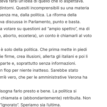
teva farsi un’idea di quello che lo aspettava.
dintorni. Quesiti incomprensibili su una materia
enza ma, dalla politica. La riforma della
e va discussa in Parlamento, punto e basta.
 a votare su questioni ad “ampio spettro”, ma di
, aborto, eccetera), un conto è chiamarli al voto
a è solo della politica. Che prima mette in piedi
rme, crea illusioni, allerta gli italiani e poi li
 parte e, soprattutto senza informazioni.
n flop per niente inatteso. Sarebbe stato
com’è vero, che per le amministrative Verona ha
sogna farlo presto e bene. La politica si
 è chiamata e (abbondantemente) retribuita. Non
ignorato”. Speriamo sia l’ultima.