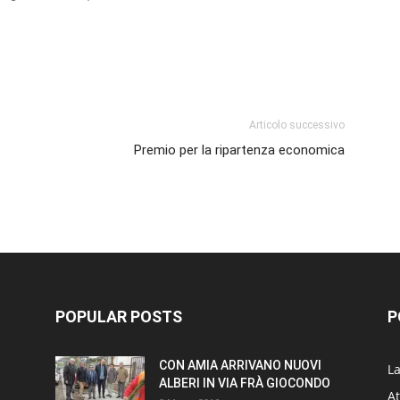
p
am
ividi
Articolo successivo
Premio per la ripartenza economica
POPULAR POSTS
P
CON AMIA ARRIVANO NUOVI
L
ALBERI IN VIA FRÀ GIOCONDO
At