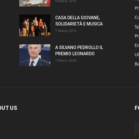
8 Marzo 2016
P
Cu
CASA DELLA GIOVANE,
SOLIDARIETÀ E MUSICA
S
7 Marzo 2016
Pr
E
A SILVANO PEDROLLO IL
PREMIO LEONARDO
Ul
7 Marzo 2016
B
OUT US
F