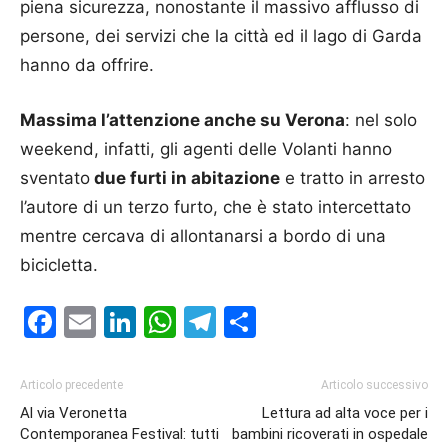
piena sicurezza, nonostante il massivo afflusso di
persone, dei servizi che la città ed il lago di Garda
hanno da offrire.
Massima l’attenzione anche su Verona
: nel solo
weekend, infatti, gli agenti delle Volanti hanno
sventato
due furti in abitazione
e tratto in arresto
l’autore di un terzo furto, che è stato intercettato
mentre cercava di allontanarsi a bordo di una
bicicletta.
Facebook
Email
LinkedIn
WhatsApp
Telegram
Condividi
Articolo precedente
Articolo successivo
Al via Veronetta
Lettura ad alta voce per i
Contemporanea Festival: tutti
bambini ricoverati in ospedale