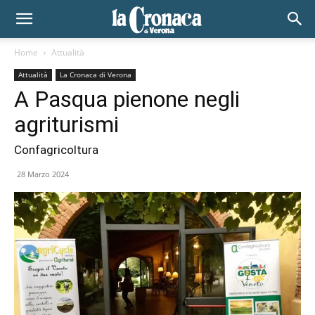
Home
Attualità
Attualità
La Cronaca di Verona
A Pasqua pienone negli
agriturismi
Confagricoltura
28 Marzo 2024