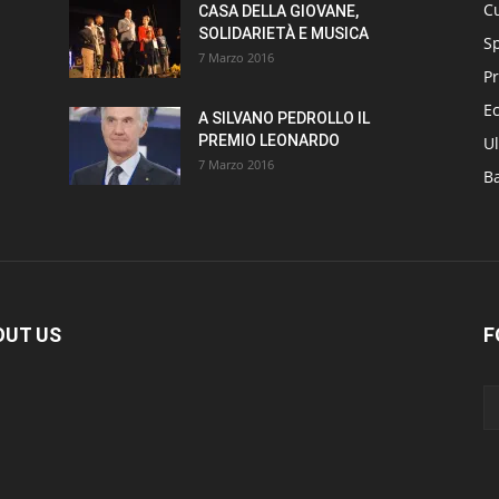
Cu
CASA DELLA GIOVANE,
SOLIDARIETÀ E MUSICA
S
7 Marzo 2016
Pr
E
A SILVANO PEDROLLO IL
PREMIO LEONARDO
Ul
7 Marzo 2016
B
OUT US
F