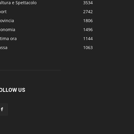
ltura e Spettacolo
3534
port
2742
ovincia
1806
conomia
1496
tima ora
1144
assa
1063
OLLOW US