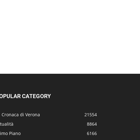
OPULAR CATEGORY
a Cronaca di Verona
21554
tualità
8864
rimo Piano
6166