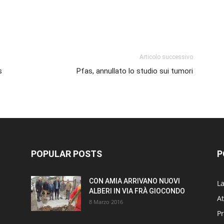
p
am
ividi
Articolo successivo
s
Pfas, annullato lo studio sui tumori
POPULAR POSTS
P
CON AMIA ARRIVANO NUOVI
L
ALBERI IN VIA FRÀ GIOCONDO
At
8 Marzo 2016
P