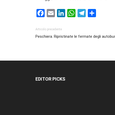
Facebook
Email
LinkedIn
WhatsAp
Telegr
Cond
Articolo precedente
Peschiera. Ripristinate le fermate degli autobu
EDITOR PICKS