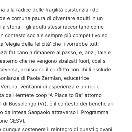
 alla radice delle fragilità esistenziali dei
ande e comune paura di diventare adulti in un
lla storia – gli adulti stessi raccontano come
un contesto sociale sempre più competitivo ed
elegia della felicità’ che li vorrebbe tutti
zzi faticano a rimanere al passo, e, anzi, tale è
’esterno che ne vengono sbalzati fuori, così si
ceversa, acuiscono il conflitto con chi li esclude.
imonianza di Paola Zermian, educatrice
i Verona, vent’anni di esperienza e un ruolo
ata da Hermete coop “A Place to Be” attorno
 di Bussolengo (Vr), è il contesto dei beneficiari
uto da Intesa Sanpaolo attraverso il Programma
ione CESVI.
è dunque sostenere il reintegro di questi giovani