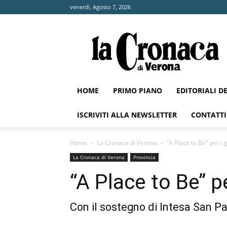
venerdì, Agosto 7, 2026
La
Cronaca
di
Verona
HOME
PRIMO PIANO
EDITORIALI D
ISCRIVITI ALLA NEWSLETTER
CONTATTI
Home
La Cronaca di Verona
“A Place to Be’’ per i g
La Cronaca di Verona
Provincia
“A Place to Be’’ pe
Con il sostegno di Intesa San Pao