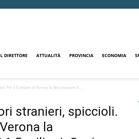
EL DIRETTORE
ATTUALITÀ
PROVINCIA
ECONOMIA
S
ioli. Per il Comune di Verona la decurtazione è...
i stranieri, spiccioli.
 Verona la