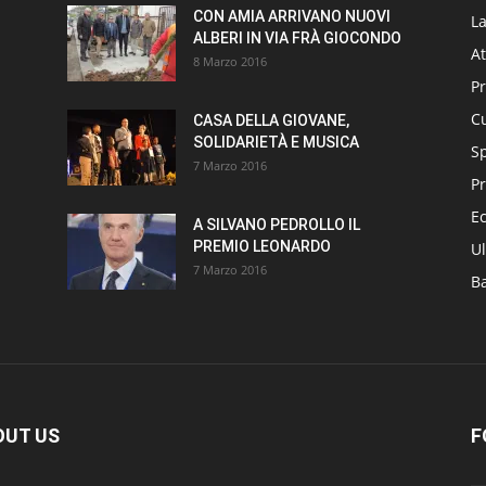
CON AMIA ARRIVANO NUOVI
L
ALBERI IN VIA FRÀ GIOCONDO
At
8 Marzo 2016
P
Cu
CASA DELLA GIOVANE,
SOLIDARIETÀ E MUSICA
S
7 Marzo 2016
Pr
E
A SILVANO PEDROLLO IL
PREMIO LEONARDO
Ul
7 Marzo 2016
B
OUT US
F