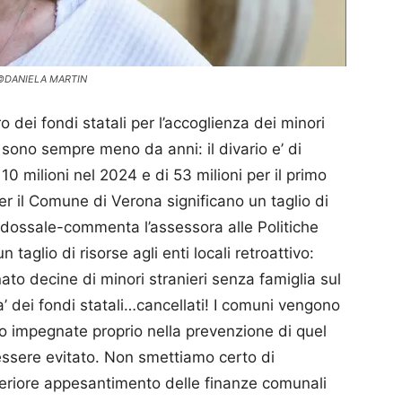
 ©DANIELA MARTIN
o dei fondi statali per l’accoglienza dei minori
 sono sempre meno da anni: il divario e’ di
110 milioni nel 2024 e di 53 milioni per il primo
er il Comune di Verona significano un taglio di
radossale-commenta l’assessora alle Politiche
n taglio di risorse agli enti locali retroattivo:
o decine di minori stranieri senza famiglia sul
ta’ dei fondi statali…cancellati! I comuni vengono
no impegnate proprio nella prevenzione di quel
essere evitato. Non smettiamo certo di
lteriore appesantimento delle finanze comunali