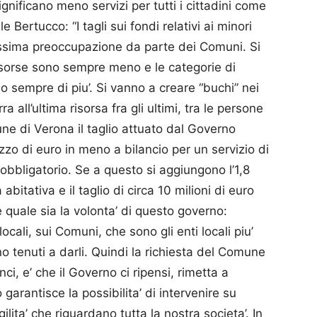
significano meno servizi per tutti i cittadini come
e Bertucco: “I tagli sui fondi relativi ai minori
ssima preoccupazione da parte dei Comuni. Si
risorse sono sempre meno e le categorie di
 sempre di piu’. Si vanno a creare “buchi” nei
 all’ultima risorsa fra gli ultimi, tra le persone
une di Verona il taglio attuato dal Governo
ezzo di euro in meno a bilancio per un servizio di
obbligatorio. Se a questo si aggiungono l’1,8
bitativa e il taglio di circa 10 milioni di euro
e quale sia la volonta’ di questo governo:
 locali, sui Comuni, che sono gli enti locali piu’
sono tenuti a darli. Quindi la richiesta del Comune
ci, e’ che il Governo ci ripensi, rimetta a
garantisce la possibilita’ di intervenire su
gilita’ che riguardano tutta la nostra societa’. In