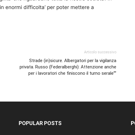
in enormi difficolta’ per poter mettere a
p
am
ividi
Articolo successivo
Strade (in)sicure. Albergatori per la vigilanza
privata. Russo (Federalberghi): Attenzione anche
per i lavoratori che finiscono il turno serale””
POPULAR POSTS
P