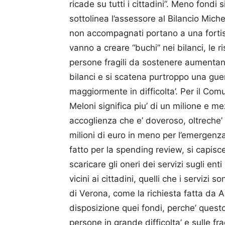
ricade su tutti i cittadini”. Meno fondi 
sottolinea l’assessore al Bilancio Michel
non accompagnati portano a una forti
vanno a creare “buchi” nei bilanci, le 
persone fragili da sostenere aumentano
bilanci e si scatena purtroppo una guerra
maggiormente in difficolta’. Per il Com
Meloni significa piu’ di un milione e m
accoglienza che e’ doveroso, oltreche’ 
milioni di euro in meno per l’emergenza a
fatto per la spending review, si capisc
scaricare gli oneri dei servizi sugli enti
vicini ai cittadini, quelli che i servizi 
di Verona, come la richiesta fatta da An
disposizione quei fondi, perche’ questo 
persone in grande difficolta’ e sulle fra