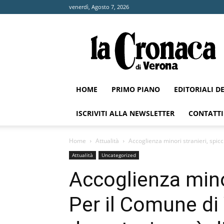
venerdì, Agosto 7, 2026
La
Cronaca
di
Verona
HOME
PRIMO PIANO
EDITORIALI D
ISCRIVITI ALLA NEWSLETTER
CONTATTI
Home
Attualità
Accoglienza minori stranieri, spicc
Attualità
Uncategorized
Accoglienza minor
Per il Comune di