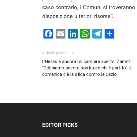
caso contrario, i Comuni si troveranno 
disposizione ulteriori risorse”.
Facebook
Email
LinkedIn
WhatsAp
Telegr
Cond
Articolo precedente
L’Hellas è ancora un cantiere aperto. Zanetti:
“Dobbiamo ancora sostituire chi è partito”. E
domenica c’è la sfida contro la Lazio
EDITOR PICKS