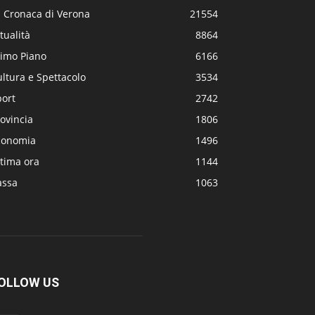
a Cronaca di Verona
21554
tualità
8864
rimo Piano
6166
ltura e Spettacolo
3534
port
2742
ovincia
1806
conomia
1496
tima ora
1144
assa
1063
OLLOW US