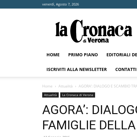
venerdì, Agosto 7, 2026
La
Cronaca
di
Verona
HOME
PRIMO PIANO
EDITORIALI D
ISCRIVITI ALLA NEWSLETTER
CONTATTI
Home
Attualità
AGORA’: DIALOGO E SCAMBIO TRA
Attualità
La Cronaca di Verona
AGORA’: DIALOG
FAMIGLIE DELLA