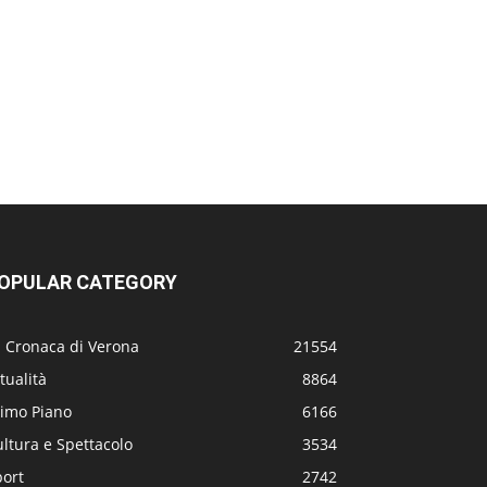
OPULAR CATEGORY
a Cronaca di Verona
21554
tualità
8864
rimo Piano
6166
ltura e Spettacolo
3534
port
2742