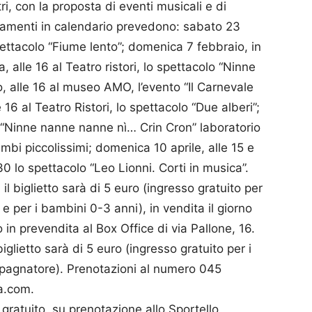
, con la proposta di eventi musicali e di
untamenti in calendario prevedono: sabato 23
spettacolo “Fiume lento”; domenica 7 febbraio, in
, alle 16 al Teatro ristori, lo spettacolo “Ninne
 alle 16 al museo AMO, l’evento “Il Carnevale
16 al Teatro Ristori, lo spettacolo “Due alberi”;
0, “Ninne nanne nanne nì… Crin Cron” laboratorio
imbi piccolissimi; domenica 10 aprile, alle 15 e
7.30 lo spettacolo “Leo Lionni. Corti in musica”.
i il biglietto sarà di 5 euro (ingresso gratuito per
 e per i bambini 0-3 anni), in vendita il giorno
o in prevendita al Box Office di via Pallone, 16.
glietto sarà di 5 euro (ingresso gratuito per i
pagnatore). Prenotazioni al numero 045
a.com.
à gratuito, su prenotazione allo Sportello