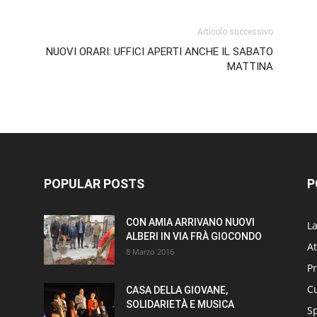
Articolo successivo
NUOVI ORARI: UFFICI APERTI ANCHE IL SABATO
MATTINA
POPULAR POSTS
P
CON AMIA ARRIVANO NUOVI
L
ALBERI IN VIA FRÀ GIOCONDO
At
8 Marzo 2016
P
Cu
CASA DELLA GIOVANE,
SOLIDARIETÀ E MUSICA
S