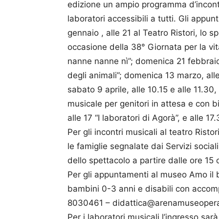
edizione un ampio programma d’incontri
laboratori accessibili a tutti. Gli app
gennaio , alle 21 al Teatro Ristori, lo 
occasione della 38° Giornata per la vita
nanne nanne nì”; domenica 21 febbraio,
degli animali”; domenica 13 marzo, alle 
sabato 9 aprile, alle 10.15 e alle 11.3
musicale per genitori in attesa e con b
alle 17 “I laboratori di Agorà”, e alle 1
Per gli incontri musicali al teatro Ristor
le famiglie segnalate dai Servizi sociali
dello spettacolo a partire dalle ore 15 
Per gli appuntamenti al museo Amo il bi
bambini 0-3 anni e disabili con accom
8030461 – didattica@arenamuseoper
Per i laboratori musicali l’ingresso sar