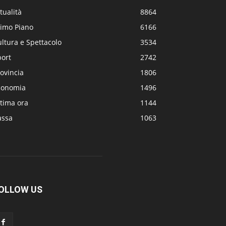
tualità
8864
rimo Piano
6166
ltura e Spettacolo
3534
port
2742
ovincia
1806
conomia
1496
tima ora
1144
assa
1063
OLLOW US