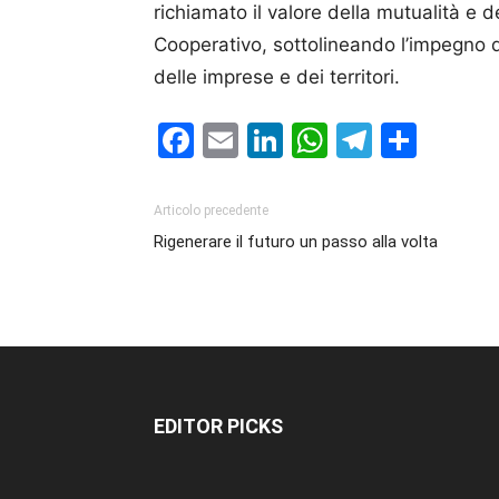
richiamato il valore della mutualità e d
Cooperativo, sottolineando l’impegno d
delle imprese e dei territori.
Facebook
Email
LinkedIn
WhatsAp
Telegr
Cond
Articolo precedente
Rigenerare il futuro un passo alla volta
EDITOR PICKS