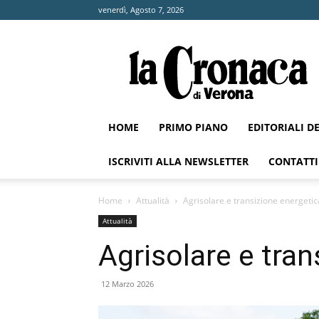
venerdì, Agosto 7, 2026
La
Cronaca
di
Verona
HOME
PRIMO PIANO
EDITORIALI D
ISCRIVITI ALLA NEWSLETTER
CONTATTI
Home
Attualità
Agrisolare e transizione energetic
Attualità
Agrisolare e tran
12 Marzo 2026