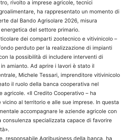
ro, rivolto a imprese agricole, tecnici
ra agroalimentare, ha rappresentato un momento di
erte dal Bando Agrisolare 2026, misura
 energetica del settore primario.
ticolare dei comparti zootecnico e vitivinicolo –
 fondo perduto per la realizzazione di impianti
on la possibilità di includere interventi di
n amianto. Ad aprire i lavori è stato il
trale, Michele Tessari, imprenditore vitivinicolo
eato il ruolo della banca cooperativa nel
e agricole. «Il Credito Cooperativo – ha
vicino al territorio e alle sue imprese. In questa
amentale accompagnare le aziende agricole con
a consulenza specializzata capace di favorire
tà».
te, responsabile Agribusiness della banca, ha