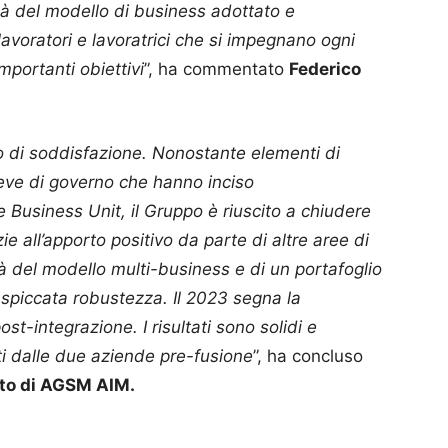
dità del modello di business adottato e
voratori e lavoratrici che si impegnano ogni
mportanti obiettivi
”, ha commentato
Federico
to di soddisfazione. Nonostante elementi di
leve di governo che hanno inciso
ne Business Unit, il Gruppo è riuscito a chiudere
ie all’apporto positivo da parte di altre aree di
tà del modello multi-business e di un portafoglio
a spiccata robustezza. Il 2023 segna la
st-integrazione. I risultati sono solidi e
ti dalle due aziende pre-fusione
”, ha concluso
ato di AGSM AIM.
p
am
ividi