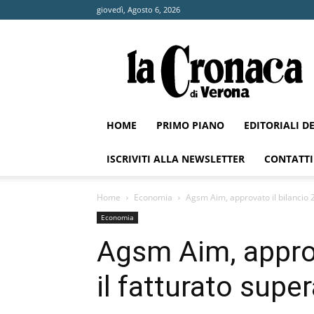
giovedì, Agosto 6, 2026
La
Cronaca
di
Verona
HOME
PRIMO PIANO
EDITORIALI D
ISCRIVITI ALLA NEWSLETTER
CONTATTI
Home
Economia
Agsm Aim, approvato il bilancio 20
Economia
Agsm Aim, approv
il fatturato super