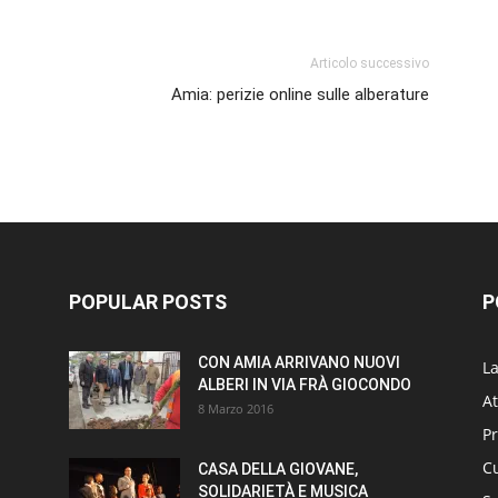
Articolo successivo
Amia: perizie online sulle alberature
POPULAR POSTS
P
CON AMIA ARRIVANO NUOVI
L
ALBERI IN VIA FRÀ GIOCONDO
At
8 Marzo 2016
P
Cu
CASA DELLA GIOVANE,
SOLIDARIETÀ E MUSICA