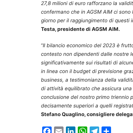
27,8 milioni di euro rafforzano la vali
confermano che in AGSM AIM ci sono la
giorno per il raggiungimento di questi i
Testa, presidente di AGSM AIM.
“
Il bilancio economico del 2023 è frut
contesto non dipendenti dalle nostre 
significativamente sui risultati di alcu
in linea con il budget di previsione graz
business, a testimonianza della validi
di attività equilibrato che assicura un
conclusione del nostro primo triennio po
decisamente superiori a quelli registra
Stefano Quaglino, consigliere deleg
Facebook
Email
LinkedIn
WhatsAp
Telegr
Cond