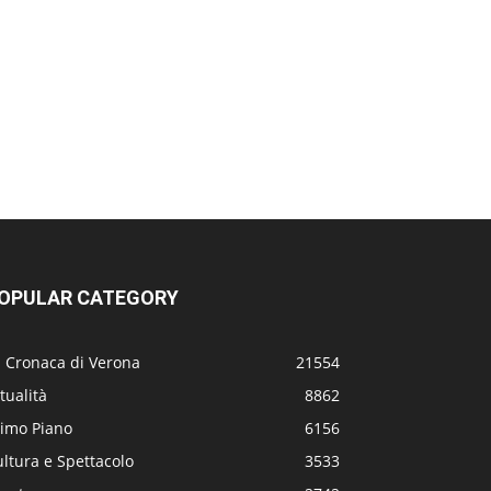
OPULAR CATEGORY
a Cronaca di Verona
21554
tualità
8862
rimo Piano
6156
ltura e Spettacolo
3533