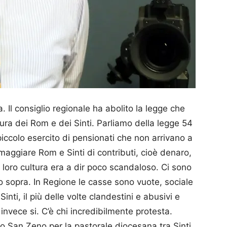
. Il consiglio regionale ha abolito la legge che
tura dei Rom e dei Sinti. Parliamo della legge 54
piccolo esercito di pensionati che non arrivano a
maggiare Rom e Sinti di contributi, cioè denaro,
a loro cultura era a dir poco scandaloso. Ci sono
gno sopra. In Regione le casse sono vuote, sociale
nti, il più delle volte clandestini e abusivi e
invece si. C’è chi incredibilmente protesta.
co San Zeno per la pastorale diocesana tra Sinti