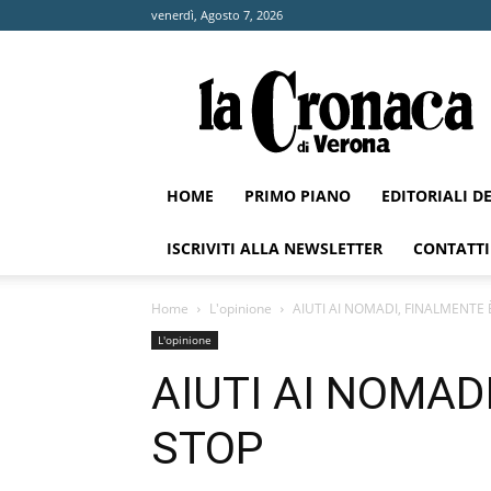
venerdì, Agosto 7, 2026
La
Cronaca
di
Verona
HOME
PRIMO PIANO
EDITORIALI D
ISCRIVITI ALLA NEWSLETTER
CONTATTI
Home
L'opinione
AIUTI AI NOMADI, FINALMENTE 
L'opinione
AIUTI AI NOMAD
STOP