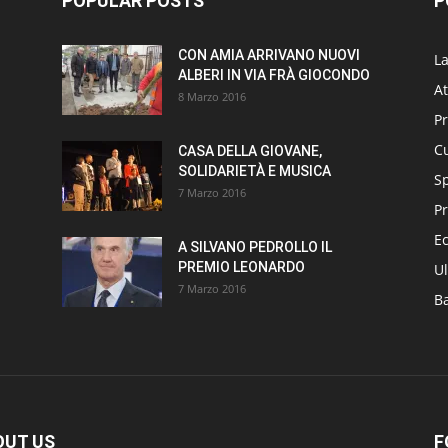
POPULAR POSTS
P
CON AMIA ARRIVANO NUOVI
L
ALBERI IN VIA FRÀ GIOCONDO
At
8 Marzo 2016
P
Cu
CASA DELLA GIOVANE,
SOLIDARIETÀ E MUSICA
S
7 Marzo 2016
Pr
E
A SILVANO PEDROLLO IL
PREMIO LEONARDO
Ul
7 Marzo 2016
B
OUT US
F