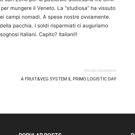
per mungere il Veneto. La “studiosa” ha vissuto
 nei campi nomadi. A spese nostre ovviamente.
lla pacchia. I soldi risparmiati ci augu­riamo
gnosi italiani. Capito? Italiani!!
p
am
ividi
Articolo successivo
A FRUIT&VEG SYSTEM IL PRIMO LOGISTIC DAY