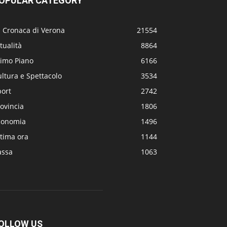
OPULAR CATEGORY
a Cronaca di Verona
21554
tualità
8864
rimo Piano
6166
ltura e Spettacolo
3534
port
2742
ovincia
1806
conomia
1496
tima ora
1144
assa
1063
OLLOW US