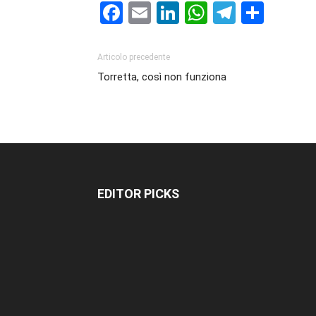
Facebook
Email
LinkedIn
WhatsAp
Telegr
Cond
Articolo precedente
Torretta, così non funziona
EDITOR PICKS