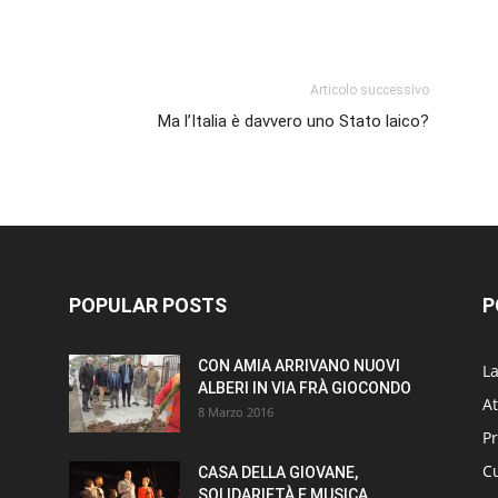
p
am
ividi
Articolo successivo
Ma l’Italia è davvero uno Stato laico?
POPULAR POSTS
P
CON AMIA ARRIVANO NUOVI
L
ALBERI IN VIA FRÀ GIOCONDO
At
8 Marzo 2016
P
Cu
CASA DELLA GIOVANE,
SOLIDARIETÀ E MUSICA