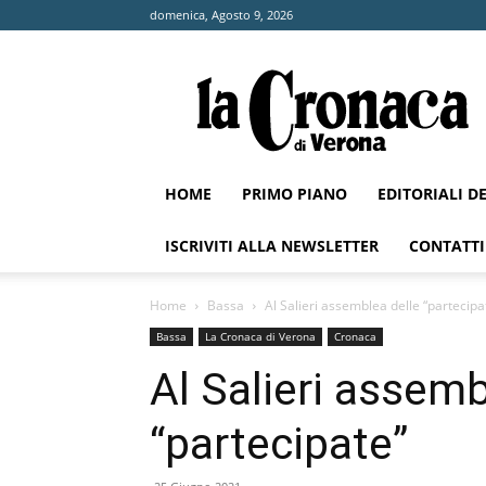
domenica, Agosto 9, 2026
La
Cronaca
di
Verona
HOME
PRIMO PIANO
EDITORIALI D
ISCRIVITI ALLA NEWSLETTER
CONTATTI
Home
Bassa
Al Salieri assemblea delle “partecipa
Bassa
La Cronaca di Verona
Cronaca
Al Salieri assemb
“partecipate”