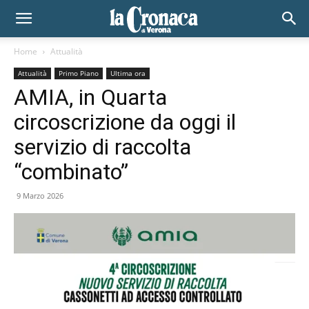
Home
Attualità
Attualità
Primo Piano
Ultima ora
AMIA, in Quarta
circoscrizione da oggi il
servizio di raccolta
“combinato”
9 Marzo 2026