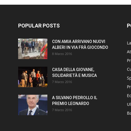
POPULAR POSTS
P
CON AMIA ARRIVANO NUOVI
L
ALBERI IN VIA FRÀ GIOCONDO
At
8 Marzo 2016
P
Cu
CASA DELLA GIOVANE,
SOLIDARIETÀ E MUSICA
S
7 Marzo 2016
Pr
E
A SILVANO PEDROLLO IL
PREMIO LEONARDO
Ul
7 Marzo 2016
B