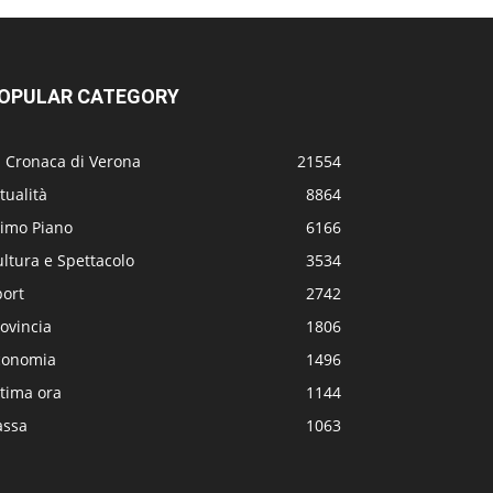
OPULAR CATEGORY
a Cronaca di Verona
21554
tualità
8864
rimo Piano
6166
ltura e Spettacolo
3534
port
2742
ovincia
1806
conomia
1496
tima ora
1144
assa
1063