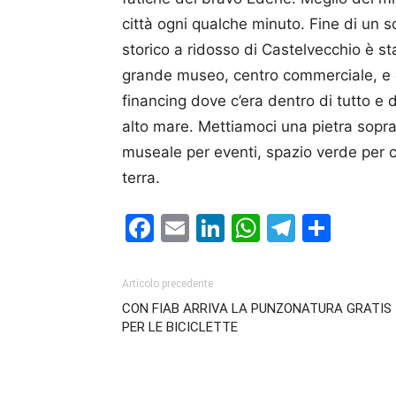
città ogni qualche minuto. Fine di un s
storico a ridosso di Castel­vec­chio è s
grande museo, centro commerciale, e c
financing dove c’era dentro di tutto e
alto mare. Mettiamoci una pietra sopra,
museale per eventi, spazio verde per ci
terra.
Facebook
Email
LinkedIn
WhatsAp
Telegr
Cond
Articolo precedente
CON FIAB ARRIVA LA PUNZONATURA GRATIS
PER LE BICICLETTE