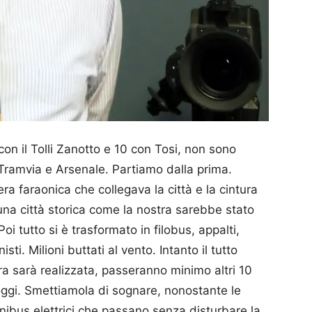
 con il Tolli Zanotto e 10 con Tosi, non sono
u Tramvia e Arsenale. Partiamo dalla prima.
ra faraonica che collegava la città e la cintura
 una città storica come la nostra sarebbe stato
i tutto si è trasformato in filobus, appalti,
isti. Milioni buttati al vento. Intanto il tutto
ra sarà realizzata, passeranno minimo altri 10
oggi. Smettia­mola di sognare, nonostante le
inibus elettrici che passano senza disturbare la