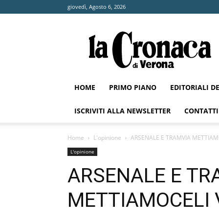
giovedì, Agosto 6, 2026
La
Cronaca
di
Verona
HOME
PRIMO PIANO
EDITORIALI D
ISCRIVITI ALLA NEWSLETTER
CONTATTI
Home
L'opinione
ARSENALE E TRAMVIA METTIAMO
L'opinione
ARSENALE E TR
METTIAMOCELI 