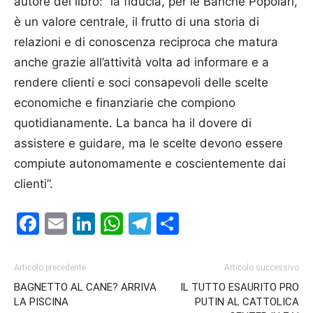
autore del libro: “la fiducia, per le Banche Popolari,
è un valore centrale, il frutto di una storia di
relazioni e di conoscenza reciproca che matura
anche grazie all’attività volta ad informare e a
rendere clienti e soci consapevoli delle scelte
economiche e finanziarie che compiono
quotidianamente. La banca ha il dovere di
assistere e guidare, ma le scelte devono essere
compiute autonomamente e coscientemente dai
clienti”.
Facebook
Email
LinkedIn
WhatsApp
Telegram
Condividi
Articolo precedente
Articolo successivo
BAGNETTO AL CANE? ARRIVA
IL TUTTO ESAURITO PRO
LA PISCINA
PUTIN AL CATTOLICA