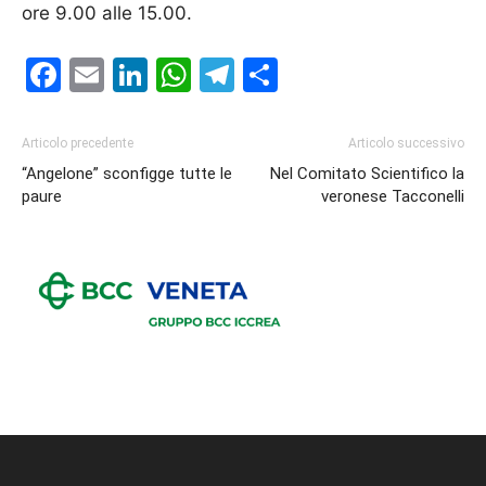
ore 9.00 alle 15.00.
Facebook
Email
LinkedIn
WhatsApp
Telegram
Condividi
Articolo precedente
Articolo successivo
“Angelone” sconfigge tutte le
Nel Comitato Scientifico la
paure
veronese Tacconelli