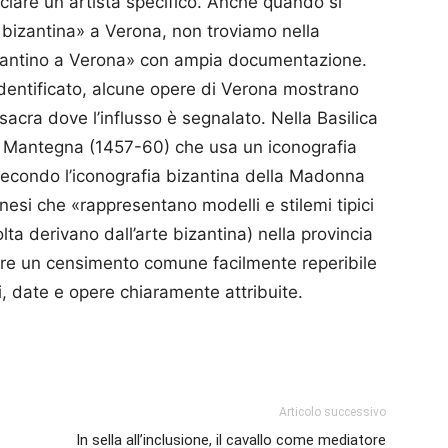
ociare un artista specifico. Anche quando si
a bizantina» a Verona, non troviamo nella
zantino a Verona» con ampia documentazione.
identificato, alcune opere di Verona mostrano
 sacra dove l’influsso è segnalato. Nella Basilica
ea Mantegna (1457-60) che usa un iconografia
econdo l’iconografia bizantina della Madonna
nesi che «rappresentano modelli e stilemi tipici
lta derivano dall’arte bizantina) nella provincia
are un censimento comune facilmente reperibile
i, date e opere chiaramente attribuite.
p
am
ividi
Articolo successivo
In sella all’inclusione, il cavallo come mediatore