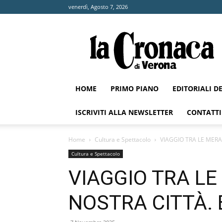
venerdì, Agosto 7, 2026
La
Cronaca
di
Verona
HOME
PRIMO PIANO
EDITORIALI D
ISCRIVITI ALLA NEWSLETTER
CONTATTI
Home
Cultura e Spettacolo
VIAGGIO TRA LE MERAV
Cultura e Spettacolo
VIAGGIO TRA LE
NOSTRA CITTÀ. B