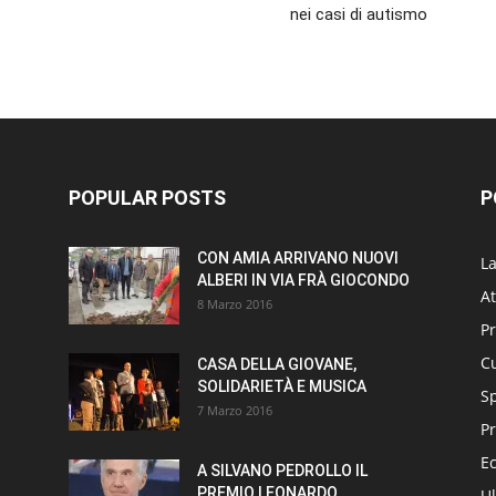
nei casi di autismo
POPULAR POSTS
P
CON AMIA ARRIVANO NUOVI
L
ALBERI IN VIA FRÀ GIOCONDO
At
8 Marzo 2016
P
Cu
CASA DELLA GIOVANE,
SOLIDARIETÀ E MUSICA
S
7 Marzo 2016
Pr
E
A SILVANO PEDROLLO IL
PREMIO LEONARDO
Ul