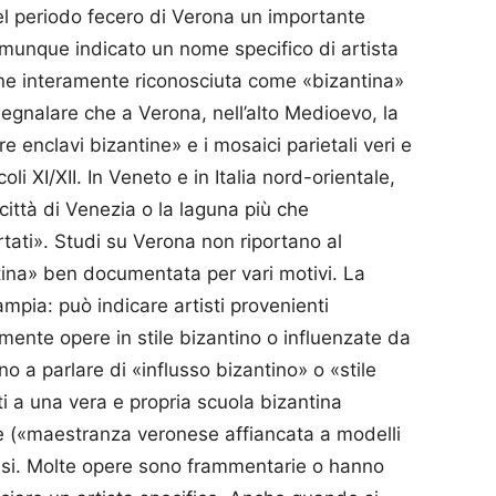
uel periodo fecero di Verona un importante
omunque indicato un nome specifico di artista
ne interamente riconosciuta come «bizantina»
egnalare che a Verona, nell’alto Medioevo, la
e enclavi bizantine» e i mosaici parietali veri e
i XI/XII. In Veneto e in Italia nord-orientale,
 città di Venezia o la laguna più che
rtati». Studi su Verona non riportano al
na» ben documentata per vari motivi. La
mpia: può indicare artisti provenienti
mente opere in stile bizantino o influenzate da
o a parlare di «influsso bizantino» o «stile
tti a una vera e propria scuola bizantina
he («maestranza veronese affiancata a modelli
cisi. Molte opere sono frammentarie o hanno