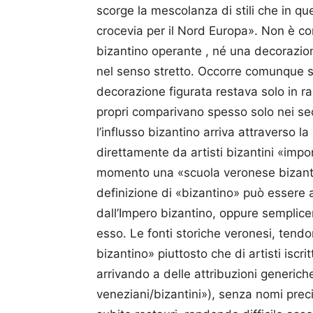
scorge la mescolanza di stili che in q
crocevia per il Nord Europa». Non è c
bizantino operante , né una decorazio
nel senso stretto. Occorre comunque s
decorazione figurata restava solo in rar
propri comparivano spesso solo nei secol
l’influsso bizantino arriva attraverso la
direttamente da artisti bizantini «impo
momento una «scuola veronese bizanti
definizione di «bizantino» può essere a
dall’Impero bizantino, oppure semplice
esso. Le fonti storiche veronesi, tendon
bizantino» piuttosto che di artisti iscri
arrivando a delle attribuzioni generic
veneziani/bizantini»), senza nomi pre