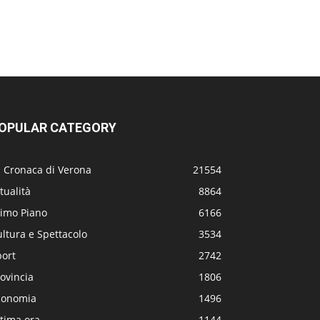
OPULAR CATEGORY
a Cronaca di Verona
21554
tualità
8864
rimo Piano
6166
ltura e Spettacolo
3534
port
2742
ovincia
1806
conomia
1496
tima ora
1144