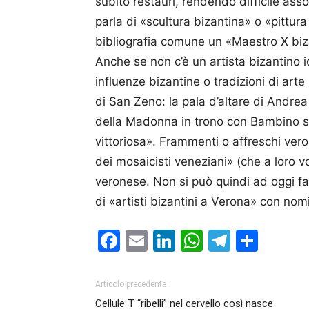
subito restauri, rendendo difficile ass
parla di «scultura bizantina» o «pittur
bibliografia comune un «Maestro X bi
Anche se non c’è un artista bizantino 
influenze bizantine o tradizioni di arte
di San Zeno: la pala d’altare di Andr
della Madonna in trono con Bambino s
vittoriosa». Frammenti o affreschi vero
dei mosaicisti veneziani» (che a loro vo
veronese. Non si può quindi ad oggi f
di «artisti bizantini a Verona» con nom
Facebook
Email
LinkedIn
WhatsAp
Telegr
Cond
Articolo precedente
Cellule T “ribelli” nel cervello così nasce