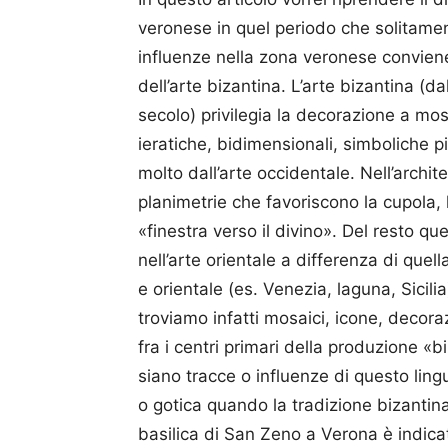
veronese in quel periodo che solitamen
influenze nella zona veronese conviene
dell’arte bizantina. L’arte bizantina (d
secolo) privilegia la decorazione a mosai
ieratiche, bidimensionali, simboliche p
molto dall’arte occidentale. Nell’archit
planimetrie che favoriscono la cupola,
«finestra verso il divino». Del resto 
nell’arte orientale a differenza di quell
e orientale (es. Venezia, laguna, Sicil
troviamo infatti mosaici, icone, decora
fra i centri primari della produzione «b
siano tracce o influenze di questo lin
o gotica quando la tradizione bizantina 
basilica di San Zeno a Verona è indica