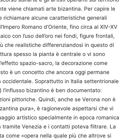
te viene chiamati arte bizantina. Per capire le
 richiamare alcune caratteristiche generali
all’Impero Romano d’Oriente, fino circa al XIV-XV
co con l’uso dell’oro nei fondi, figure frontali,
iù che realistiche differenziandosi in questo di
ettura spesso la pianta è centrale o vi sono
 l’effetto spazio-sacro, la decorazione come
questo è un concetto che ancora oggi permane
a occidentale. Soprattutto in Italia settentrionale
ia) l’influsso bizantino è ben documentato:
zioni pittoriche. Quindi, anche se Verona non è
izantina pura», è ragionevole aspettarsi che vi
guaggio artistico specialmente in epoca romanica
tramite Venezia e i contatti poteva filtrare. La
ta come «opera nella quale più che altrove si