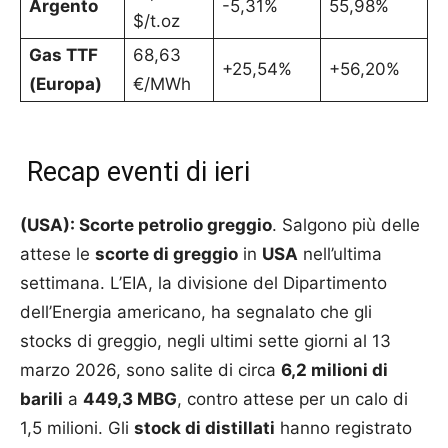
Argento
-5,31%
55,98%
$/t.oz
Gas TTF
68,63
+25,54%
+56,20%
(Europa)
€/MWh
Recap eventi di ieri
(USA): Scorte petrolio greggio
. Salgono più delle
attese le
scorte di greggio
in
USA
nell’ultima
settimana. L’EIA, la divisione del Dipartimento
dell’Energia americano, ha segnalato che gli
stocks di greggio, negli ultimi sette giorni al 13
marzo 2026, sono salite di circa
6,2 milioni di
barili
a
449,3 MBG
, contro attese per un calo di
1,5 milioni. Gli
stock di distillati
hanno registrato