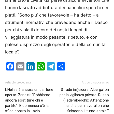
lamentato incivilta’ da parte di alcuni avventori che
hanno lasciato addirittura dei pannolini sporchi nei
piatti. “Sono piu’ che favorevole – ha detto – a
strumenti normativi che prevedano anche il Daspo
per chi viola il decoro dei nostri luoghi di
villeggiatura in modo pesante, ripetuto, e con
palese disprezzo degli operatori e della comunita’
locale”.
Facebook
Email
LinkedIn
WhatsApp
Telegram
Condividi
Articolo precedente
Articolo successivo
L’Hellas è ancora un cantiere
Strade (in)sicure. Albergatori
aperto. Zanetti: “Dobbiamo
per la vigilanza privata. Russo
ancora sostituire chi è
(Federalberghi): Attenzione
partito”. E domenica c’è la
anche per i lavoratori che
sfida contro la Lazio
finiscono il turno serale””