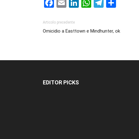
Facebook
Email
LinkedIn
WhatsAp
Telegr
Cond
Articolo precedente
Omicidio a Easttown e Mindhunter, ok
EDITOR PICKS