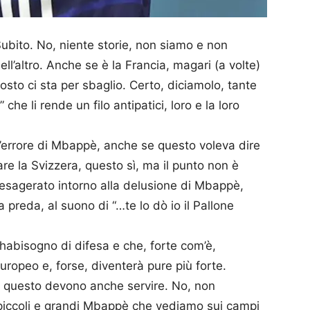
Subito. No, niente storie, non siamo e non
ll’altro. Anche se è la Francia, magari (a volte)
 posto ci sta per sbaglio. Certo, diciamolo, tante
che li rende un filo antipatici, loro e la loro
l’errore di Mbappè, anche se questo voleva dire
are la Svizzera, questo sì, ma il punto non è
o esagerato intorno alla delusione di Mbappè,
a preda, al suono di “…te lo dò io il Pallone
abisogno di difesa e che, forte com’è,
uropeo e, forse, diventerà pure più forte.
 a questo devono anche servire. No, non
piccoli e grandi Mbappè che vediamo sui campi