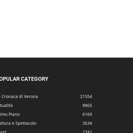
OPULAR CATEGORY
a Cronaca di Verona
21554
tualità
8865
rimo Piano
6169
ltura e Spettacolo
3534
port
2742