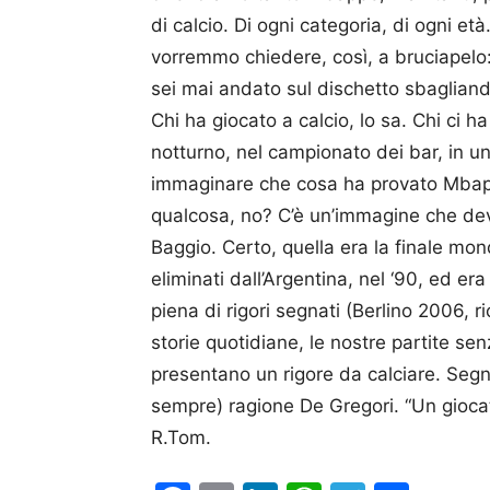
di calcio. Di ogni categoria, di ogni età
vorremmo chiedere, così, a bruciapelo: 
sei mai andato sul dischetto sbagliando 
Chi ha giocato a calcio, lo sa. Chi ci h
notturno, nel campionato dei bar, in u
immaginare che cosa ha provato Mbappè,
qualcosa, no? C’è un’immagine che deve
Baggio. Certo, quella era la finale mond
eliminati dall’Argentina, nel ‘90, ed e
piena di rigori segnati (Berlino 2006, r
storie quotidiane, le nostre partite senz
presentano un rigore da calciare. Segna
sempre) ragione De Gregori. “Un giocat
R.Tom.