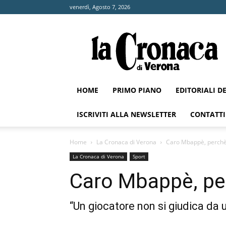
venerdì, Agosto 7, 2026
La
Cronaca
di
Verona
HOME
PRIMO PIANO
EDITORIALI D
ISCRIVITI ALLA NEWSLETTER
CONTATTI
Home
La Cronaca di Verona
Caro Mbappè, perchè
La Cronaca di Verona
Sport
Caro Mbappè, pe
“Un giocatore non si giudica da u