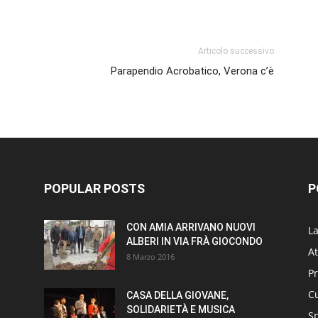
p
am
ividi
Articolo successivo
Parapendio Acrobatico, Verona c’è
POPULAR POSTS
P
CON AMIA ARRIVANO NUOVI
L
ALBERI IN VIA FRÀ GIOCONDO
At
8 Marzo 2016
P
Cu
CASA DELLA GIOVANE,
SOLIDARIETÀ E MUSICA
S