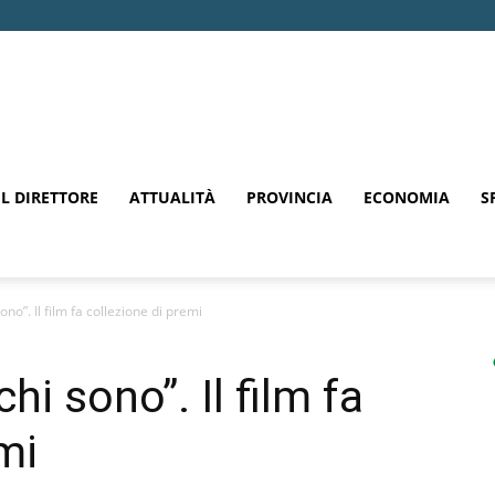
EL DIRETTORE
ATTUALITÀ
PROVINCIA
ECONOMIA
S
no”. Il film fa collezione di premi
hi sono”. Il film fa
mi