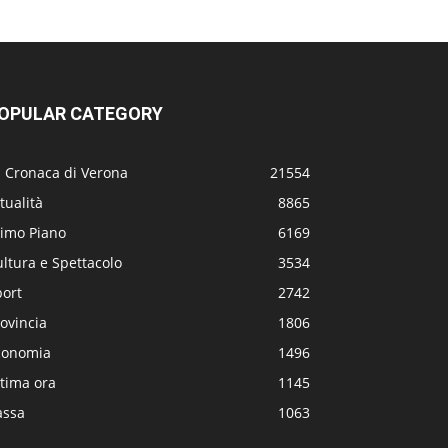
OPULAR CATEGORY
a Cronaca di Verona
21554
tualità
8865
rimo Piano
6169
ltura e Spettacolo
3534
port
2742
ovincia
1806
conomia
1496
tima ora
1145
assa
1063