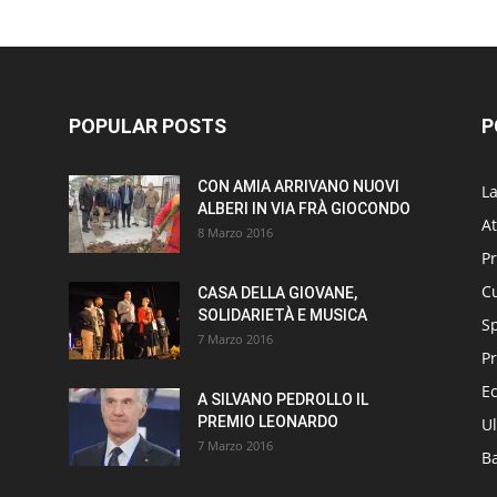
POPULAR POSTS
P
CON AMIA ARRIVANO NUOVI
L
ALBERI IN VIA FRÀ GIOCONDO
At
8 Marzo 2016
P
Cu
CASA DELLA GIOVANE,
SOLIDARIETÀ E MUSICA
S
7 Marzo 2016
Pr
E
A SILVANO PEDROLLO IL
PREMIO LEONARDO
Ul
7 Marzo 2016
B