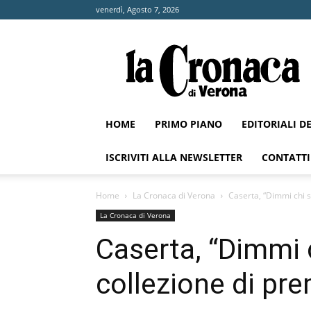
venerdì, Agosto 7, 2026
La
Cronaca
di
Verona
HOME
PRIMO PIANO
EDITORIALI D
ISCRIVITI ALLA NEWSLETTER
CONTATTI
Home
La Cronaca di Verona
Caserta, “Dimmi chi so
La Cronaca di Verona
Caserta, “Dimmi c
collezione di pre