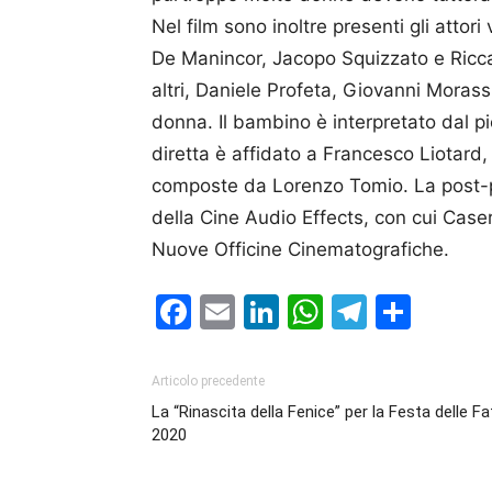
Nel film sono inoltre presenti gli atto
De Manincor, Jacopo Squizzato e Ricca
altri, Daniele Profeta, Giovanni Morass
donna. Il bambino è interpretato dal pi
diretta è affidato a Francesco Liotard,
composte da Lorenzo Tomio. La post-pr
della Cine Audio Effects, con cui Case
Nuove Officine Cinematografiche.
Facebook
Email
LinkedIn
WhatsAp
Telegr
Cond
Articolo precedente
La “Rinascita della Fenice” per la Festa delle Fa
2020