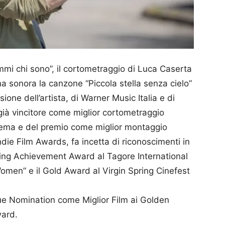
immi chi sono”, il cortometraggio di Luca Caserta
na sonora la canzone “Piccola stella senza cielo”
one dell’artista, di Warner Music Italia e di
 già vincitore come miglior cortometraggio
inema e del premio come miglior montaggio
ndie Film Awards, fa incetta di riconoscimenti in
ding Achievement Award al Tagore International
Women” e il Gold Award al Virgin Spring Cinefest
due Nomination come Miglior Film ai Golden
ward.