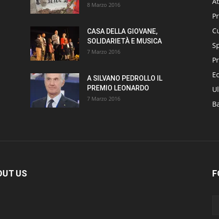
At
8 Marzo 2016
P
Cu
CASA DELLA GIOVANE,
SOLIDARIETÀ E MUSICA
S
7 Marzo 2016
Pr
E
A SILVANO PEDROLLO IL
PREMIO LEONARDO
Ul
7 Marzo 2016
B
OUT US
F