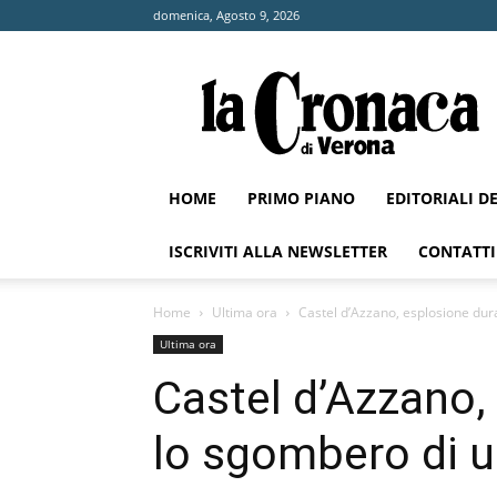
domenica, Agosto 9, 2026
La
Cronaca
di
Verona
HOME
PRIMO PIANO
EDITORIALI D
ISCRIVITI ALLA NEWSLETTER
CONTATTI
Home
Ultima ora
Castel d’Azzano, esplosione dur
Ultima ora
Castel d’Azzano,
lo sgombero di u