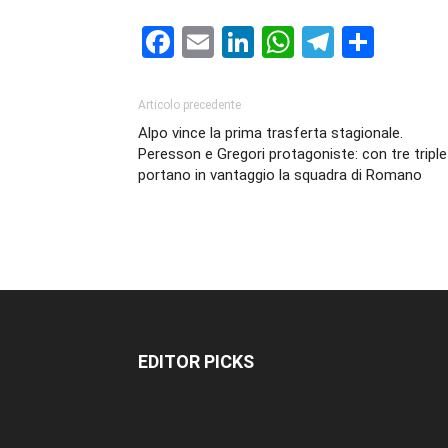
Facebook
Email
LinkedIn
WhatsAp
Telegr
Cond
Articolo precedente
Alpo vince la prima trasferta stagionale.
Peresson e Gregori protagoniste: con tre triple
portano in vantaggio la squadra di Romano
EDITOR PICKS