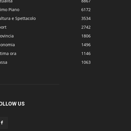
tualità
8867
rimo Piano
6172
ltura e Spettacolo
3534
port
2742
ovincia
1806
conomia
1496
tima ora
1146
assa
1063
OLLOW US