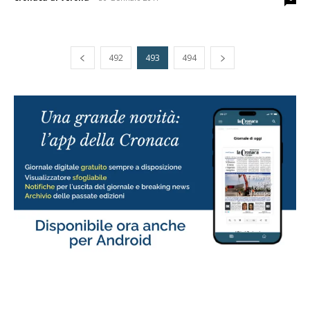
492
493
494