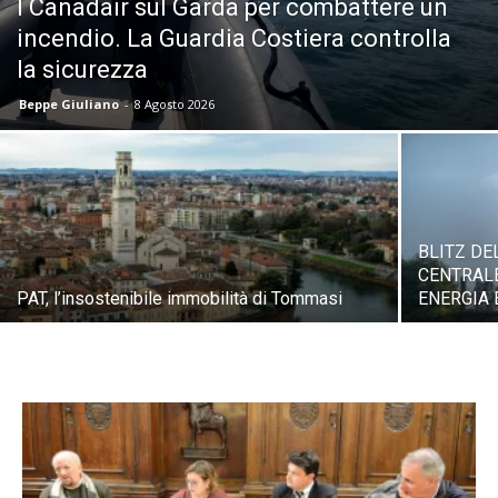
I Canadair sul Garda per combattere un
incendio. La Guardia Costiera controlla
la sicurezza
Beppe Giuliano
-
8 Agosto 2026
BLITZ DE
CENTRALE
PAT, l’insostenibile immobilità di Tommasi
ENERGIA 