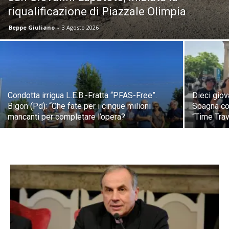
riqualificazione di Piazzale Olimpia
Beppe Giuliano
-
3 Agosto 2026
Condotta irrigua L.E.B.-Fratta “PFAS-Free”.
Dieci giov
Bigon (Pd): “Che fate per i cinque milioni
Spagna co
mancanti per completare l’opera?
“Time Trav