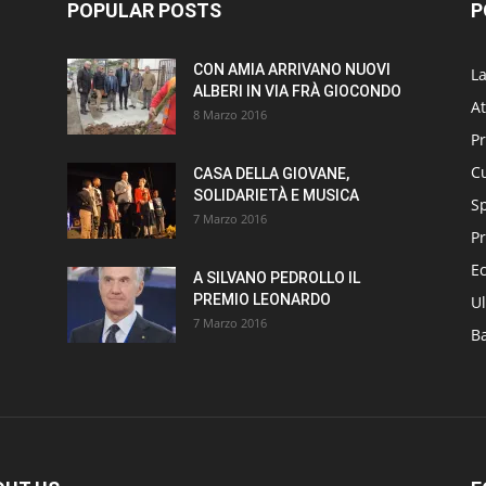
POPULAR POSTS
P
CON AMIA ARRIVANO NUOVI
L
ALBERI IN VIA FRÀ GIOCONDO
At
8 Marzo 2016
P
Cu
CASA DELLA GIOVANE,
SOLIDARIETÀ E MUSICA
S
7 Marzo 2016
Pr
E
A SILVANO PEDROLLO IL
PREMIO LEONARDO
Ul
7 Marzo 2016
B