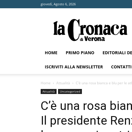
giovedì, Agosto 6, 2026
La
Cronaca
di
Verona
HOME
PRIMO PIANO
EDITORIALI D
ISCRIVITI ALLA NEWSLETTER
CONTATTI
Home
Attualità
C’è una rosa bianca e blu per le atl
Attualità
Uncategorized
C’è una rosa bian
Il presidente Re