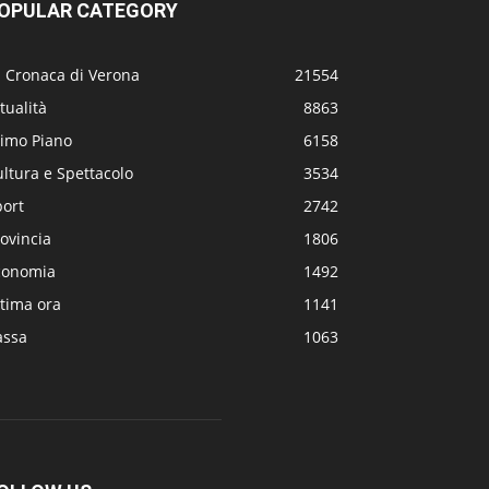
OPULAR CATEGORY
a Cronaca di Verona
21554
tualità
8863
rimo Piano
6158
ltura e Spettacolo
3534
port
2742
ovincia
1806
conomia
1492
tima ora
1141
assa
1063