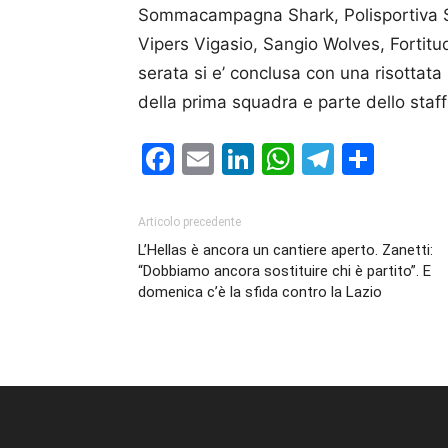
Sommacampagna Shark, Polisportiva Sa
Vipers Vigasio, Sangio Wolves, Forti
serata si e’ conclusa con una risottata 
della prima squadra e parte dello staff
Facebook
Email
LinkedIn
WhatsAp
Telegr
Cond
Articolo precedente
L’Hellas è ancora un cantiere aperto. Zanetti:
“Dobbiamo ancora sostituire chi è partito”. E
domenica c’è la sfida contro la Lazio