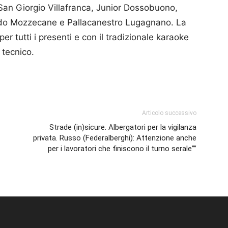
n Giorgio Villafranca, Junior Dossobuono,
tudo Mozzecane e Pallacanestro Lugagnano. La
per tutti i presenti e con il tradizionale karaoke
 tecnico.
p
am
ividi
Articolo successivo
Strade (in)sicure. Albergatori per la vigilanza
privata. Russo (Federalberghi): Attenzione anche
per i lavoratori che finiscono il turno serale””