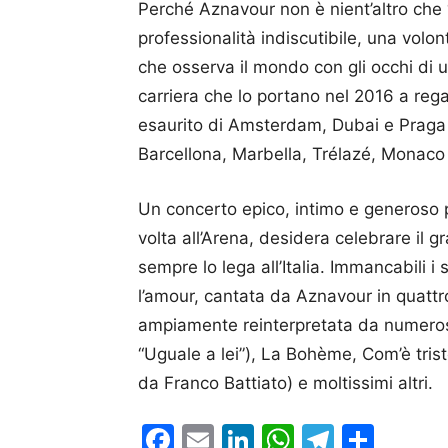
Perché Aznavour non è nient’altro che
professionalità indiscutibile, una volon
che osserva il mondo con gli occhi di u
carriera che lo portano nel 2016 a rega
esaurito di Amsterdam, Dubai e Praga 
Barcellona, Marbella, Trélazé, Monaco 
Un concerto epico, intimo e generoso p
volta all’Arena, desidera celebrare il
sempre lo lega all’Italia. Immancabili
l’amour, cantata da Aznavour in quattro
ampiamente reinterpretata da numerosi
“Uguale a lei”), La Bohème, Com’è trist
da Franco Battiato) e moltissimi altri.
Facebook
Email
LinkedIn
WhatsAp
Telegr
Cond