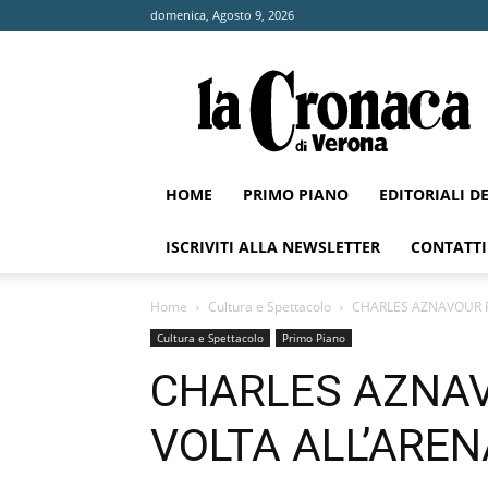
domenica, Agosto 9, 2026
La
Cronaca
di
Verona
HOME
PRIMO PIANO
EDITORIALI D
ISCRIVITI ALLA NEWSLETTER
CONTATTI
Home
Cultura e Spettacolo
CHARLES AZNAVOUR P
Cultura e Spettacolo
Primo Piano
CHARLES AZNAV
VOLTA ALL’AREN