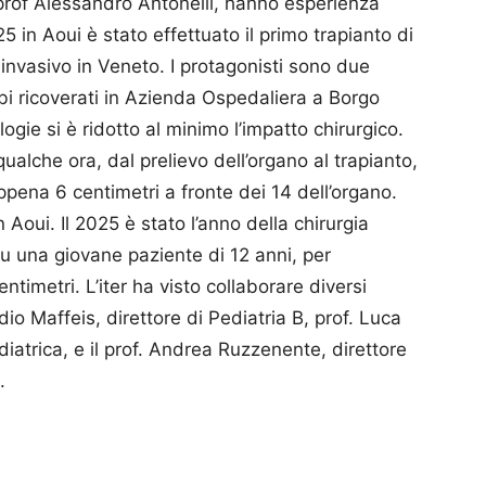
prof Alessandro Antonelli, hanno esperienza
 in Aoui è stato effettuato il primo trapianto di
invasivo in Veneto. I protagonisti sono due
ambi ricoverati in Azienda Ospedaliera a Borgo
ie si è ridotto al minimo l’impatto chirurgico.
ualche ora, dal prelievo dell’organo al trapianto,
appena 6 centimetri a fronte dei 14 dell’organo.
n Aoui. Il 2025 è stato l’anno della chirurgia
su una giovane paziente di 12 anni, per
imetri. L’iter ha visto collaborare diversi
audio Maffeis, direttore di Pediatria B, prof. Luca
iatrica, e il prof. Andrea Ruzzenente, direttore
.
p
am
ividi