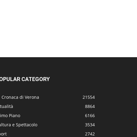
OPULAR CATEGORY
a Cronaca di Verona
21554
tualità
8864
rimo Piano
6166
ltura e Spettacolo
3534
port
2742