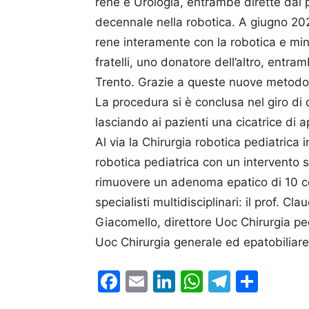
rene e Urologia, entrambe dirette dal 
decennale nella robotica. A giugno 2025
rene interamente con la robotica e min
fratelli, uno donatore dell’altro, entr
Trento. Grazie a queste nuove metodolog
La procedura si è conclusa nel giro di q
lasciando ai pazienti una cicatrice di 
Al via la Chirurgia robotica pediatrica i
robotica pediatrica con un intervento 
rimuovere un adenoma epatico di 10 cent
specialisti multidisciplinari: il prof. Cl
Giacomello, direttore Uoc Chirurgia ped
Uoc Chirurgia generale ed epatobiliare
Facebook
Email
LinkedIn
WhatsAp
Telegr
Cond