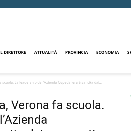
EL DIRETTORE
ATTUALITÀ
PROVINCIA
ECONOMIA
S
a scuola. La leadership dell’Azienda Ospedaliera è sancita dai...
a, Verona fa scuola.
l’Azienda