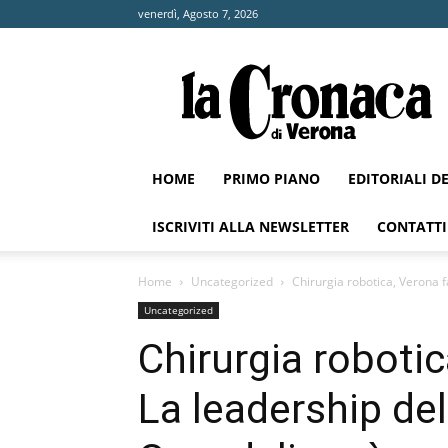
venerdì, Agosto 7, 2026
La
Cronaca
di
Verona
HOME
PRIMO PIANO
EDITORIALI D
ISCRIVITI ALLA NEWSLETTER
CONTATTI
Home
Uncategorized
Chirurgia robotica, Verona f
Uncategorized
Chirurgia robotic
La leadership del