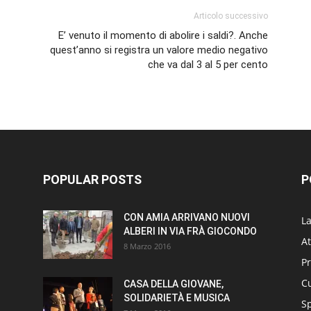
Articolo successivo
E’ venuto il momento di abolire i saldi?. Anche
quest’anno si registra un valore medio negativo
che va dal 3 al 5 per cento
POPULAR POSTS
P
CON AMIA ARRIVANO NUOVI
L
ALBERI IN VIA FRÀ GIOCONDO
At
8 Marzo 2016
P
Cu
CASA DELLA GIOVANE,
SOLIDARIETÀ E MUSICA
S