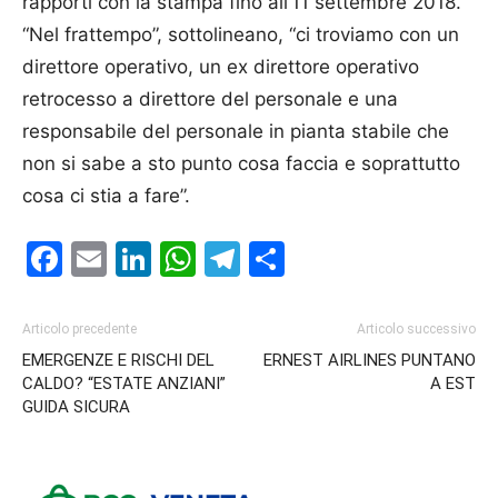
rapporti con la stampa fino all’11 settembre 2018.
“Nel frattempo”, sottolineano, “ci troviamo con un
direttore operativo, un ex direttore operativo
retrocesso a direttore del personale e una
responsabile del personale in pianta stabile che
non si sabe a sto punto cosa faccia e soprattutto
cosa ci stia a fare”.
Facebook
Email
LinkedIn
WhatsApp
Telegram
Condividi
Articolo precedente
Articolo successivo
EMERGENZE E RISCHI DEL
ERNEST AIRLINES PUNTANO
CALDO? “ESTATE ANZIANI”
A EST
GUIDA SICURA