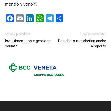
mondo vivono?”…
Facebook
Email
LinkedIn
WhatsApp
Telegram
Condividi
Articolo precedente
Articolo successivo
Investimenti top e gestione
Da sabato mascherina anche
oculata
all’aperto