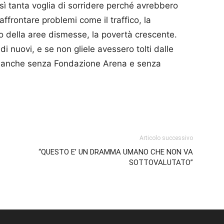
ì tanta voglia di sorridere perché avrebbero
frontare problemi come il traffico, la
ppo della aree dismesse, la povertà crescente.
i nuovi, e se non gliele avessero tolti dalle
o anche senza Fondazione Arena e senza
p
am
ividi
Articolo successivo
“QUESTO E’ UN DRAMMA UMANO CHE NON VA
SOTTOVALUTATO”