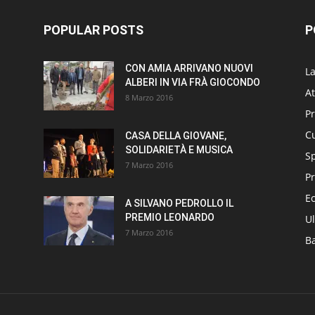
POPULAR POSTS
P
CON AMIA ARRIVANO NUOVI
L
ALBERI IN VIA FRÀ GIOCONDO
At
8 Marzo 2016
P
Cu
CASA DELLA GIOVANE,
SOLIDARIETÀ E MUSICA
S
7 Marzo 2016
Pr
E
A SILVANO PEDROLLO IL
PREMIO LEONARDO
Ul
7 Marzo 2016
B