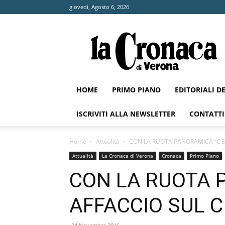
giovedì, Agosto 6, 2026
La
Cronaca
di
Verona
HOME
PRIMO PIANO
EDITORIALI D
ISCRIVITI ALLA NEWSLETTER
CONTATTI
Home
Attualità
CON LA RUOTA PANORAMICA “C’E’
Attualità
La Cronaca di Verona
Cronaca
Primo Piano
CON LA RUOTA P
AFFACCIO SUL C