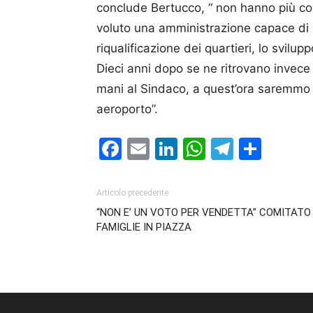
conclude Bertucco, “ non hanno più cos
voluto una amministrazione capace di af
riqualificazione dei quartieri, lo svilu
Dieci anni dopo se ne ritrovano invece d
mani al Sindaco, a quest’ora saremm
aeroporto”.
Facebook
Email
LinkedIn
WhatsAp
Telegr
Cond
Articolo precedente
“NON E’ UN VOTO PER VENDETTA” COMITATO
FAMIGLIE IN PIAZZA