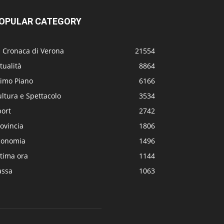
OPULAR CATEGORY
a Cronaca di Verona
21554
tualità
8864
rimo Piano
6166
ltura e Spettacolo
3534
port
2742
ovincia
1806
conomia
1496
tima ora
1144
assa
1063