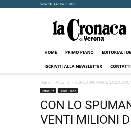
venerdì, Agosto 7, 2026
La
Cronaca
di
Verona
HOME
PRIMO PIANO
EDITORIALI D
ISCRIVITI ALLA NEWSLETTER
CONTATTI
Home
Attualità
CON LO SPUMANTE GARDA DOC VE
Attualità
Primo Piano
CON LO SPUMA
VENTI MILIONI D