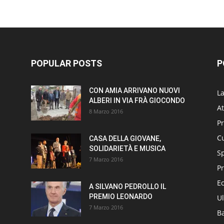
POPULAR POSTS
P
CON AMIA ARRIVANO NUOVI
L
ALBERI IN VIA FRÀ GIOCONDO
At
8 Marzo 2016
P
Cu
CASA DELLA GIOVANE,
SOLIDARIETÀ E MUSICA
S
7 Marzo 2016
Pr
E
A SILVANO PEDROLLO IL
PREMIO LEONARDO
Ul
7 Marzo 2016
B