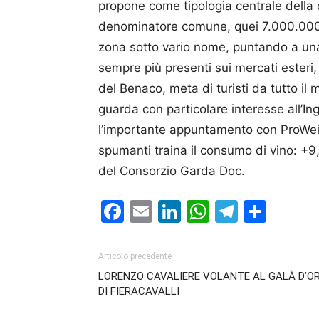
propone come tipologia centrale della
denominatore comune, quei 7.000.000 d
zona sotto vario nome, puntando a una 
sempre più presenti sui mercati esteri
del Benaco, meta di turisti da tutto il
guarda con particolare interesse all’In
l’importante appuntamento con ProWein 
spumanti traina il consumo di vino: +9
del Consorzio Garda Doc.
Facebook
Email
LinkedIn
WhatsAp
Telegr
Cond
Articolo precedente
LORENZO CAVALIERE VOLANTE AL GALÀ D’O
DI FIERACAVALLI