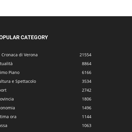
OPULAR CATEGORY
a Cronaca di Verona
21554
tualità
8864
rimo Piano
6166
ltura e Spettacolo
3534
port
2742
ovincia
1806
conomia
1496
tima ora
1144
assa
1063