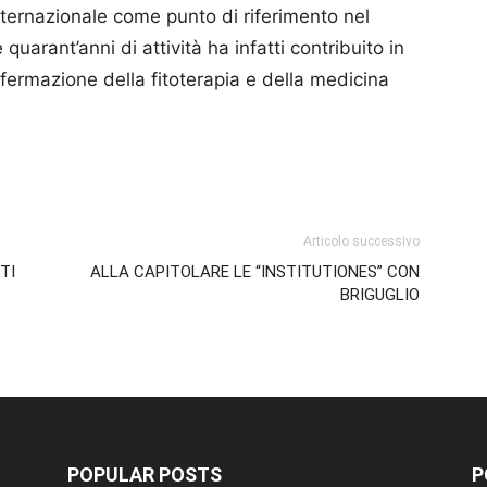
interna­zionale come punto di riferimento nel
quarant’anni di attività ha infatti contribuito in
affermazione della fitoterapia e della medicina
p
am
ividi
Articolo successivo
TI
ALLA CAPITOLARE LE “INSTITUTIONES” CON
BRIGUGLIO
POPULAR POSTS
P