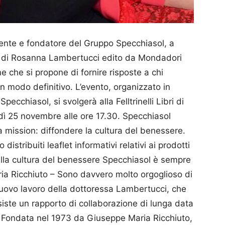
ente e fondatore del Gru­ppo Specchiasol, a
bro di Rosanna Lambertucci edito da Mondadori
me che si propone di fornire risposte a chi
n modo definitivo. L’evento, organizzato in
cchiasol, si svolgerà alla Felltrinelli Libri di
ì 25 novembre alle ore 17.30. Sp­ecchiasol
 mission: diffondere la cultura del ben­essere.
 distribuiti leaflet informativi relativi ai prodotti
alla cultura del benessere Specchiasol è sempre
ia Ricchiuto – Sono davvero molto orgoglioso di
uovo lavoro della dottoressa Lambertucci, che
iste un rapporto di collaborazione di lunga data
ti”. Fondata nel 1973 da Giuseppe Maria Ricchiuto,