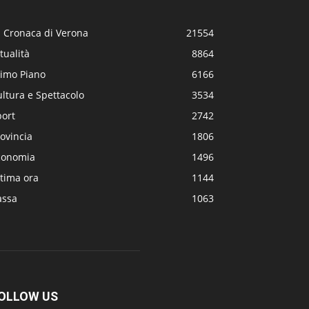
a Cronaca di Verona
21554
tualità
8864
rimo Piano
6166
ltura e Spettacolo
3534
port
2742
ovincia
1806
conomia
1496
tima ora
1144
assa
1063
OLLOW US