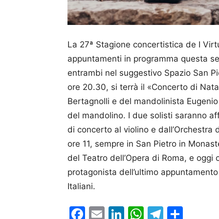
La 27ª Stagione concertistica de I Virtu
appuntamenti in programma questa set
entrambi nel suggestivo Spazio San Pie
ore 20.30, si terrà il «Concerto di N
Bertagnolli e del mandolinista Eugen
del mandolino. I due solisti saranno af
di concerto al violino e dall’Orchestra 
ore 11, sempre in San Pietro in Monaste
del Teatro dell’Opera di Roma, e oggi con
protagonista dell’ultimo appuntamento 
Italiani.
Facebook
Email
LinkedIn
WhatsAp
Telegr
Cond