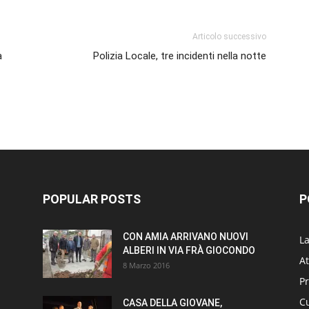
Articolo successivo
a
Polizia Locale, tre incidenti nella notte
POPULAR POSTS
P
CON AMIA ARRIVANO NUOVI
L
ALBERI IN VIA FRÀ GIOCONDO
At
8 Marzo 2016
P
Cu
CASA DELLA GIOVANE,