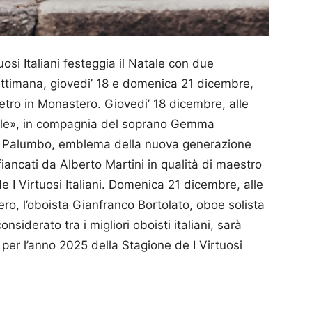
osi Italiani festeggia il Natale con due
timana, giovedi’ 18 e domenica 21 dicembre,
tro in Monastero. Giovedi’ 18 dicembre, alle
atale», in compagnia del soprano Gemma
io Palumbo, emblema della nuova generazione
fiancati da Alberto Martini in qualità di maestro
de I Virtuosi Italiani. Domenica 21 dicembre, alle
ro, l’oboista Gianfranco Bortolato, oboe solista
siderato tra i migliori oboisti italiani, sarà
per l’anno 2025 della Stagione de I Virtuosi
p
am
ividi