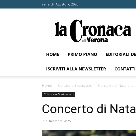
venerdì, Agosto 7, 2026
La
Cronaca
di
Verona
HOME
PRIMO PIANO
EDITORIALI D
ISCRIVITI ALLA NEWSLETTER
CONTATTI
Home
Cultura e Spettacolo
Concerto di Natale con
Cultura e Spettacolo
Concerto di Nata
17 Dicembre 2025