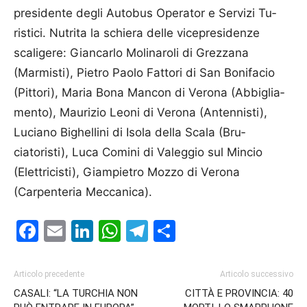
presidente degli Autobus Operator e Servizi Tu­
ristici. Nutrita la schiera delle vicepresidenze
scaligere: Gian­carlo Molinaroli di Grezzana
(Marmi­sti), Pietro Paolo Fattori di San Bonifacio
(Pittori), Maria Bona Mancon di Verona (Abbiglia­
mento), Maurizio Leoni di Vero­na (Antennisti),
Luciano Bighel­li­ni di Isola della Scala (Bru­
ciatoristi), Luca Comini di Valeggio sul Mincio
(Elettricisti), Giampietro Mozzo di Verona
(Carpenteria Mec­canica).
Facebook
Email
LinkedIn
WhatsApp
Telegram
Condividi
Articolo precedente
Articolo successivo
CASALI: “LA TURCHIA NON
CITTÀ E PROVINCIA: 40