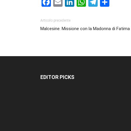
Facebook
Email
LinkedIn
WhatsAp
Telegr
Cond
Articolo precedente
Malcesine. Missione con la Madonna di Fatima
EDITOR PICKS