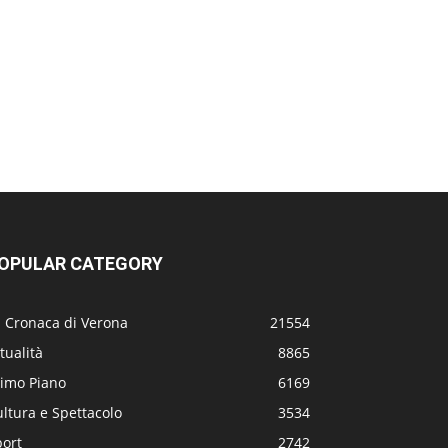
OPULAR CATEGORY
a Cronaca di Verona
21554
tualità
8865
rimo Piano
6169
ltura e Spettacolo
3534
port
2742