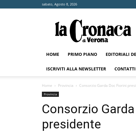
sabato, Agosto 8, 2026
La
Cronaca
di
Verona
HOME
PRIMO PIANO
EDITORIALI D
ISCRIVITI ALLA NEWSLETTER
CONTATTI
Home
Provincia
Consorzio Garda Doc Fiorini pres
Provincia
Consorzio Garda 
presidente