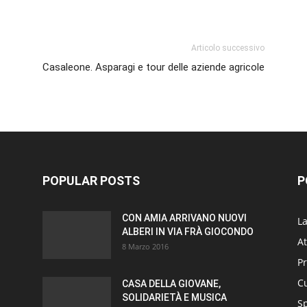
p
am
ividi
Articolo successivo
Casaleone. Asparagi e tour delle aziende agricole
POPULAR POSTS
P
CON AMIA ARRIVANO NUOVI
L
ALBERI IN VIA FRÀ GIOCONDO
At
8 Marzo 2016
P
Cu
CASA DELLA GIOVANE,
SOLIDARIETÀ E MUSICA
S