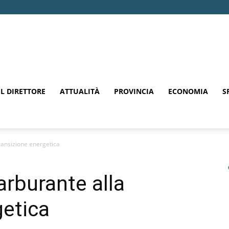
EL DIRETTORE
ATTUALITÀ
PROVINCIA
ECONOMIA
S
ransizione energetica
arburante alla
getica