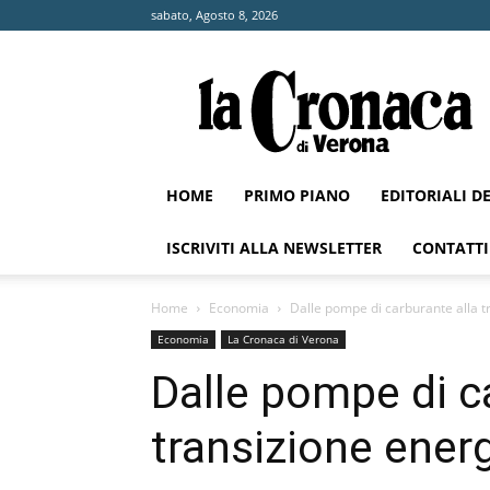
sabato, Agosto 8, 2026
La
Cronaca
di
Verona
HOME
PRIMO PIANO
EDITORIALI D
ISCRIVITI ALLA NEWSLETTER
CONTATTI
Home
Economia
Dalle pompe di carburante alla t
Economia
La Cronaca di Verona
Dalle pompe di c
transizione ener