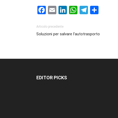
Facebook
Email
LinkedIn
WhatsAp
Telegr
Cond
Articolo precedente
Soluzioni per salvare l’autotrasporto
EDITOR PICKS