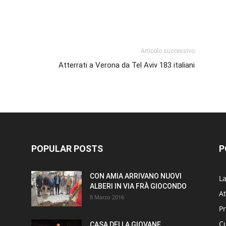
p
am
ividi
Articolo successivo
Atterrati a Verona da Tel Aviv 183 italiani
POPULAR POSTS
P
CON AMIA ARRIVANO NUOVI
L
ALBERI IN VIA FRÀ GIOCONDO
At
8 Marzo 2016
P
Cu
CASA DELLA GIOVANE,