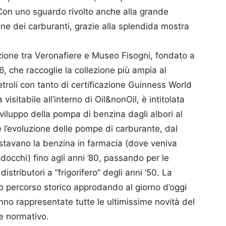
. Con uno sguardo rivolto anche alla grande
ione dei carburanti, grazie alla splendida mostra
ione tra Veronafiere e Museo Fisogni, fondato a
, che raccoglie la collezione più ampia al
etroli con tanto di certificazione Guinness World
isitabile all’interno di Oil&nonOil, è intitolata
viluppo della pompa di benzina dagli albori al
a e l’evoluzione delle pompe di carburante, dal
uistavano la benzina in farmacia (dove veniva
idocchi) fino agli anni ’80, passando per le
distributori a “frigorifero” degli anni ’50. La
o percorso storico approdando al giorno d’oggi
no rappresentate tutte le ultimissime novità del
 e normativo.