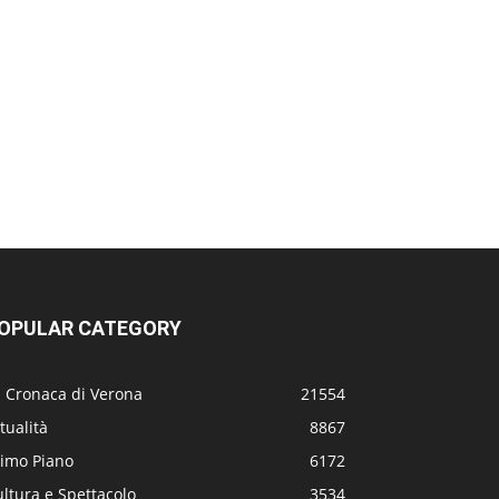
OPULAR CATEGORY
a Cronaca di Verona
21554
tualità
8867
rimo Piano
6172
ltura e Spettacolo
3534